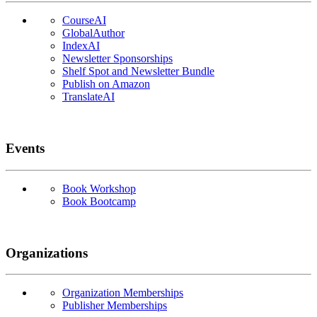
CourseAI
GlobalAuthor
IndexAI
Newsletter Sponsorships
Shelf Spot and Newsletter Bundle
Publish on Amazon
TranslateAI
Events
Book Workshop
Book Bootcamp
Organizations
Organization Memberships
Publisher Memberships