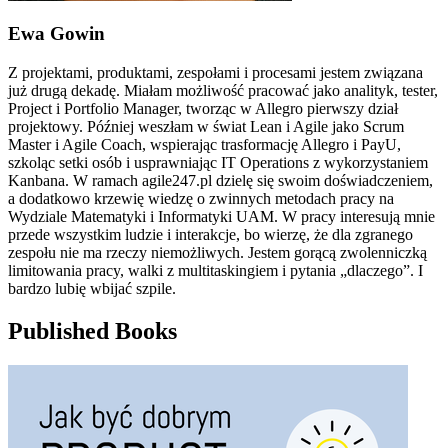
Ewa Gowin
Z projektami, produktami, zespołami i procesami jestem związana
już drugą dekadę. Miałam możliwość pracować jako analityk, tester,
Project i Portfolio Manager, tworząc w Allegro pierwszy dział
projektowy. Później weszłam w świat Lean i Agile jako Scrum
Master i Agile Coach, wspierając trasformację Allegro i PayU,
szkoląc setki osób i usprawniając IT Operations z wykorzystaniem
Kanbana. W ramach agile247.pl dzielę się swoim doświadczeniem,
a dodatkowo krzewię wiedzę o zwinnych metodach pracy na
Wydziale Matematyki i Informatyki UAM. W pracy interesują mnie
przede wszystkim ludzie i interakcje, bo wierzę, że dla zgranego
zespołu nie ma rzeczy niemożliwych. Jestem gorącą zwolenniczką
limitowania pracy, walki z multitaskingiem i pytania „dlaczego”. I
bardzo lubię wbijać szpile.
Published Books