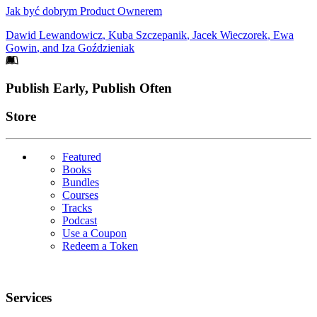
Jak być dobrym Product Ownerem
Dawid Lewandowicz
,
Kuba Szczepanik
,
Jacek Wieczorek
,
Ewa
Gowin
, and
Iza Goździeniak
Footer
Publish Early, Publish Often
Links
Store
Featured
Books
Bundles
Courses
Tracks
Podcast
Use a Coupon
Redeem a Token
Services