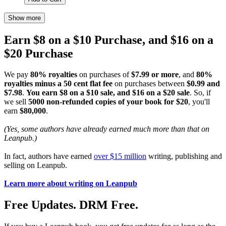
Show more
Earn $8 on a $10 Purchase, and $16 on a
$20 Purchase
We pay
80% royalties
on purchases of
$7.99 or more
, and
80%
royalties minus a 50 cent flat fee
on purchases between
$0.99 and
$7.98
.
You earn $8 on a $10 sale, and $16 on a $20 sale
. So, if
we sell
5000 non-refunded copies of your book for $20
, you'll
earn
$80,000
.
(Yes, some authors have already earned much more than that on
Leanpub.)
In fact, authors have earned
over $15 million
writing, publishing and
selling on Leanpub.
Learn more about writing on Leanpub
Free Updates. DRM Free.