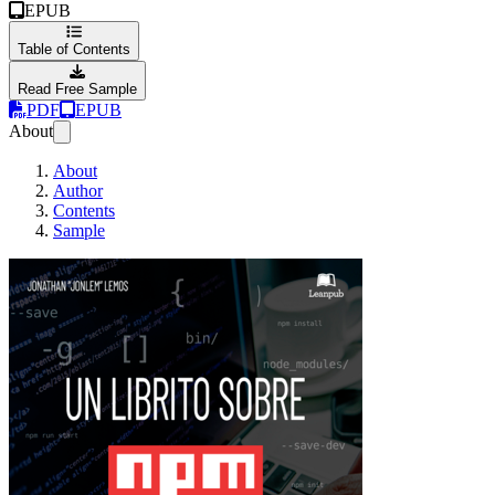
EPUB
Table of Contents
Read Free Sample
PDF
EPUB
About
About
Author
Contents
Sample
Un librito sobre 