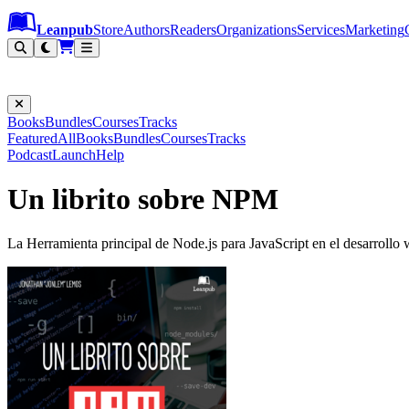
Leanpub Header
Leanpub Navigation
Skip to main content
Go to Leanpub.com
Leanpub
Store
Authors
Readers
Organizations
Services
Marketing
Books
Bundles
Courses
Tracks
Featured
All
Books
Bundles
Courses
Tracks
Podcast
Launch
Help
Un librito sobre NPM
La Herramienta principal de Node.js para JavaScript en el desarrollo 