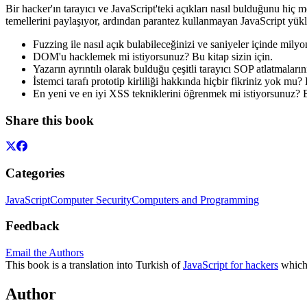
Bir hacker'ın tarayıcı ve JavaScript'teki açıkları nasıl bulduğunu hiç 
temellerini paylaşıyor, ardından parantez kullanmayan JavaScript yükler
Fuzzing ile nasıl açık bulabileceğinizi ve saniyeler içinde milyon
DOM'u hacklemek mi istiyorsunuz? Bu kitap sizin için.
Yazarın ayrıntılı olarak bulduğu çeşitli tarayıcı SOP atlatmaları
İstemci tarafı prototip kirliliği hakkında hiçbir fikriniz yok mu?
En yeni ve en iyi XSS tekniklerini öğrenmek mi istiyorsunuz? B
Share this book
Categories
JavaScript
Computer Security
Computers and Programming
Feedback
Email the Authors
This book is a translation into Turkish of
JavaScript for hackers
which 
Author