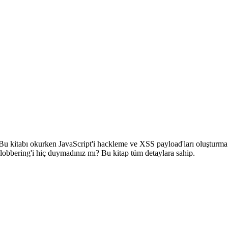
in. Bu kitabı okurken JavaScript'i hackleme ve XSS payload'ları oluşturma
Clobbering'i hiç duymadınız mı? Bu kitap tüm detaylara sahip.