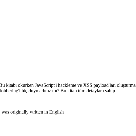
in. Bu kitabı okurken JavaScript'i hackleme ve XSS payload'ları oluşturma
Clobbering'i hiç duymadınız mı? Bu kitap tüm detaylara sahip.
was originally written in English