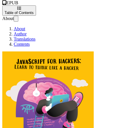
EPUB
Table of Contents
About
About
Author
Translations
Contents
JavaScript for hac