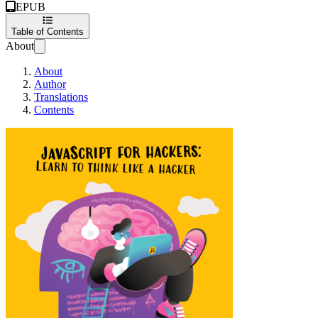
EPUB
Table of Contents
About
About
Author
Translations
Contents
JavaScript za hake