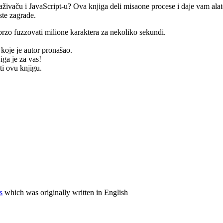
traživaču i JavaScript-u? Ova knjiga deli misaone procese i daje vam al
ste zagrade.
zo fuzzovati milione karaktera za nekoliko sekundi.
 koje je autor pronašao.
iga je za vas!
ti ovu knjigu.
s
which was originally written in English