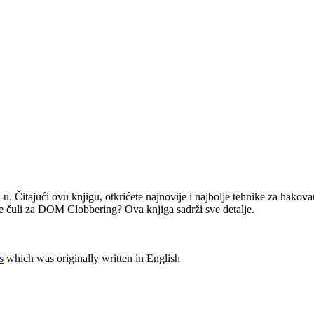
u. Čitajući ovu knjigu, otkrićete najnovije i najbolje tehnike za hakov
ste čuli za DOM Clobbering? Ova knjiga sadrži sve detalje.
s
which was originally written in English