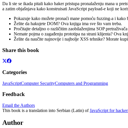
Da li ste se ikada pitali kako haker pristupa pronalaženju mana u pre
a zatim objašnjava kako konstruisati JavaScript payload-e koji ne kori
Pokazuje kako možete pronaći mane pomoću fuzzing-a i kako br
Želite da hakujete DOM? Ova knjiga ima sve što vam treba.
Pročitajte detaljno o različitim zaobilaženjima SOP pretraživača
Nemate pojma o zagađenju prototipa na strani klijenta? Ova knj
Želite da naučite najnovije i najbolje XSS tehnike? Morate kupi
Share this book
Categories
JavaScript
Computer Security
Computers and Programming
Feedback
Email the Authors
This book is a translation into Serbian (Latin) of
JavaScript for hacker
Author