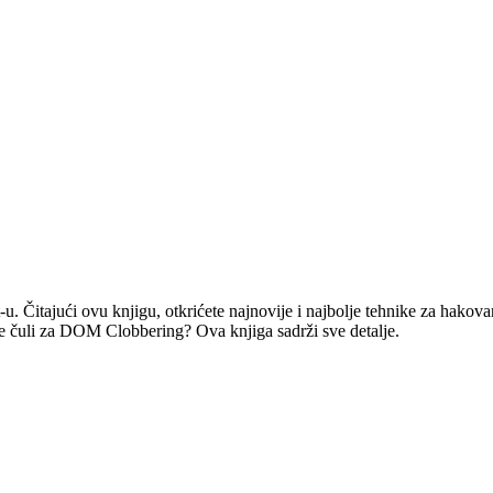
u. Čitajući ovu knjigu, otkrićete najnovije i najbolje tehnike za hakov
ste čuli za DOM Clobbering? Ova knjiga sadrži sve detalje.