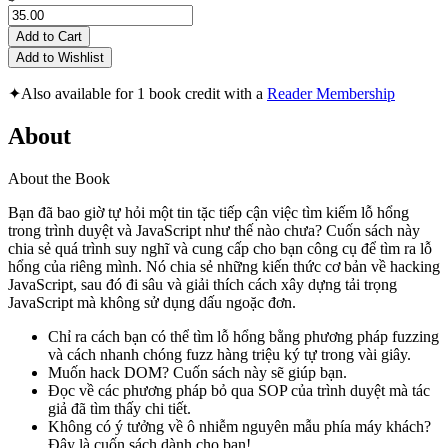
Add to Cart
Add to Wishlist
✦
Also available for 1 book credit with a
Reader Membership
About
About the Book
Bạn đã bao giờ tự hỏi một tin tặc tiếp cận việc tìm kiếm lỗ hổng
trong trình duyệt và JavaScript như thế nào chưa? Cuốn sách này
chia sẻ quá trình suy nghĩ và cung cấp cho bạn công cụ để tìm ra lỗ
hổng của riêng mình. Nó chia sẻ những kiến thức cơ bản về hacking
JavaScript, sau đó đi sâu và giải thích cách xây dựng tải trọng
JavaScript mà không sử dụng dấu ngoặc đơn.
Chỉ ra cách bạn có thể tìm lỗ hổng bằng phương pháp fuzzing
và cách nhanh chóng fuzz hàng triệu ký tự trong vài giây.
Muốn hack DOM? Cuốn sách này sẽ giúp bạn.
Đọc về các phương pháp bỏ qua SOP của trình duyệt mà tác
giả đã tìm thấy chi tiết.
Không có ý tưởng về ô nhiễm nguyên mẫu phía máy khách?
Đây là cuốn sách dành cho bạn!