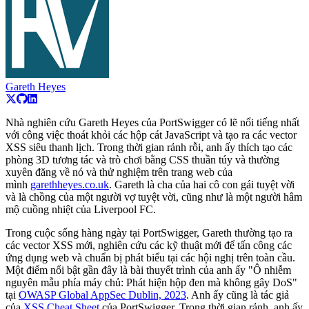
Gareth Heyes
Nhà nghiên cứu Gareth Heyes của PortSwigger có lẽ nổi tiếng nhất
với công việc thoát khỏi các hộp cát JavaScript và tạo ra các vector
XSS siêu thanh lịch. Trong thời gian rảnh rỗi, anh ấy thích tạo các
phòng 3D tương tác và trò chơi bằng CSS thuần túy và thường
xuyên đăng về nó và thử nghiệm trên trang web của
mình
garethheyes.co.uk
. Gareth là cha của hai cô con gái tuyệt vời
và là chồng của một người vợ tuyệt vời, cũng như là một người hâm
mộ cuồng nhiệt của Liverpool FC.
Trong cuộc sống hàng ngày tại PortSwigger, Gareth thường tạo ra
các vector XSS mới, nghiên cứu các kỹ thuật mới để tấn công các
ứng dụng web và chuẩn bị phát biểu tại các hội nghị trên toàn cầu.
Một điểm nổi bật gần đây là bài thuyết trình của anh ấy "Ô nhiễm
nguyên mẫu phía máy chủ: Phát hiện hộp đen mà không gây DoS"
tại
OWASP Global AppSec Dublin, 2023
. Anh ấy cũng là tác giả
của
XSS Cheat Sheet
của PortSwigger. Trong thời gian rảnh, anh ấy