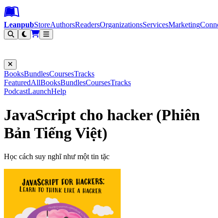
Leanpub Header
Leanpub Navigation
Skip to main content
Go to Leanpub.com
Leanpub
Store
Authors
Readers
Organizations
Services
Marketing
Conn
Filter
Books
Bundles
Courses
Tracks
Featured
All
Books
Bundles
Courses
Tracks
Podcast
Launch
Help
JavaScript cho hacker (Phiên
Bản Tiếng Việt)
Học cách suy nghĩ như một tin tặc