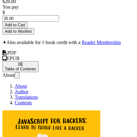
$28.00
You pay
$
Add to Cart
Add to Wishlist
✦
Also available for 1 book credit with a
Reader Membership
PDF
EPUB
Table of Contents
About
About
Author
Translations
Contents
JavaScript cho hac