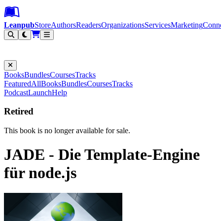
Leanpub Header
Leanpub Navigation
Skip to main content
Go to Leanpub.com
Leanpub
Store
Authors
Readers
Organizations
Services
Marketing
Conn
Filter
Books
Bundles
Courses
Tracks
Featured
All
Books
Bundles
Courses
Tracks
Podcast
Launch
Help
Retired
This book is no longer available for sale.
JADE - Die Template-Engine
für node.js