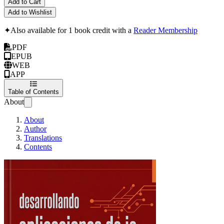
Add to Cart
Add to Wishlist
✦
Also available for 1 book credit with a
Reader Membership
PDF
EPUB
WEB
APP
Table of Contents
About
About
Author
Translations
Contents
Desarrollando Aplica