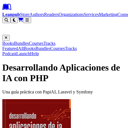
Leanpub Header
Leanpub Navigation
Skip to main content
Go to Leanpub.com
Leanpub
Store
Authors
Readers
Organizations
Services
Marketing
Conn
Filter
Books
Bundles
Courses
Tracks
Featured
All
Books
Bundles
Courses
Tracks
Podcast
Launch
Help
Desarrollando Aplicaciones de
IA con PHP
Una guía práctica con PapiAI, Laravel y Symfony