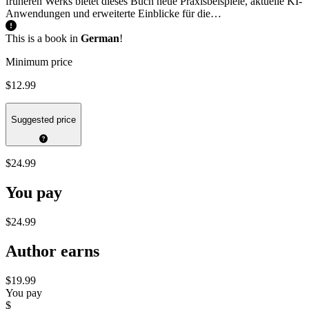
früheren Werks bietet dieses Buch neue Praxisbeispiele, aktuelle KI-
Anwendungen und erweiterte Einblicke für die…
This is a book in
German
!
Minimum price
$12.99
Suggested price
$24.99
You pay
$24.99
Author earns
$19.99
You pay
$