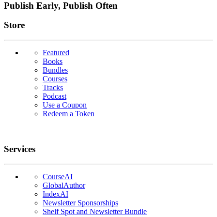
Publish Early, Publish Often
Links
Store
Featured
Books
Bundles
Courses
Tracks
Podcast
Use a Coupon
Redeem a Token
Services
CourseAI
GlobalAuthor
IndexAI
Newsletter Sponsorships
Shelf Spot and Newsletter Bundle