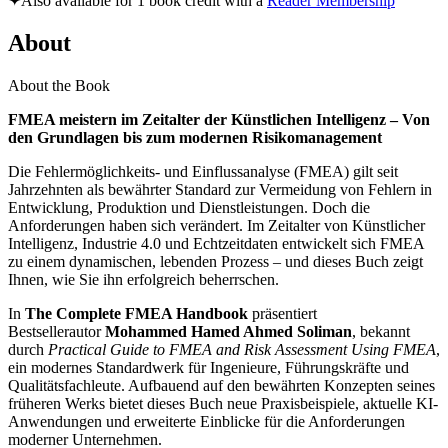
✦
Also available for 1 book credit with a
Reader Membership
About
About the Book
FMEA meistern im Zeitalter der Künstlichen Intelligenz – Von
den Grundlagen bis zum modernen Risikomanagement
Die Fehlermöglichkeits- und Einflussanalyse (FMEA) gilt seit
Jahrzehnten als bewährter Standard zur Vermeidung von Fehlern in
Entwicklung, Produktion und Dienstleistungen. Doch die
Anforderungen haben sich verändert. Im Zeitalter von Künstlicher
Intelligenz, Industrie 4.0 und Echtzeitdaten entwickelt sich FMEA
zu einem dynamischen, lebenden Prozess – und dieses Buch zeigt
Ihnen, wie Sie ihn erfolgreich beherrschen.
In
The Complete FMEA Handbook
präsentiert
Bestsellerautor
Mohammed Hamed Ahmed Soliman
, bekannt
durch
Practical Guide to FMEA and Risk Assessment Using FMEA
,
ein modernes Standardwerk für Ingenieure, Führungskräfte und
Qualitätsfachleute. Aufbauend auf den bewährten Konzepten seines
früheren Werks bietet dieses Buch neue Praxisbeispiele, aktuelle KI-
Anwendungen und erweiterte Einblicke für die Anforderungen
moderner Unternehmen.