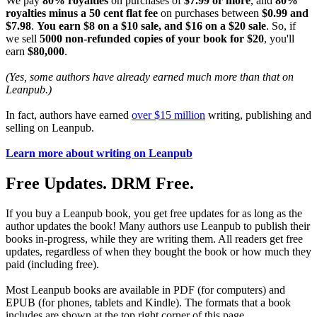
We pay
80% royalties
on purchases of
$7.99 or more
, and
80%
royalties minus a 50 cent flat fee
on purchases between
$0.99 and
$7.98
.
You earn $8 on a $10 sale, and $16 on a $20 sale
. So, if
we sell
5000 non-refunded copies of your book for $20
, you'll
earn
$80,000
.
(Yes, some authors have already earned much more than that on
Leanpub.)
In fact, authors have earned
over $15 million
writing, publishing and
selling on Leanpub.
Learn more about writing on Leanpub
Free Updates. DRM Free.
If you buy a Leanpub book, you get free updates for as long as the
author updates the book! Many authors use Leanpub to publish their
books in-progress, while they are writing them. All readers get free
updates, regardless of when they bought the book or how much they
paid (including free).
Most Leanpub books are available in PDF (for computers) and
EPUB (for phones, tablets and Kindle). The formats that a book
includes are shown at the top right corner of this page.