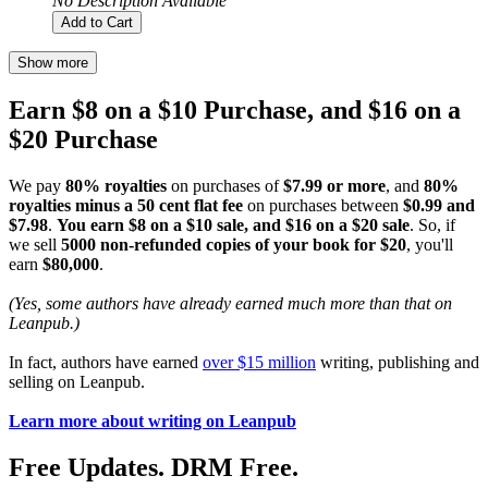
No Description Available
Add to Cart
Show more
Earn $8 on a $10 Purchase, and $16 on a
$20 Purchase
We pay
80% royalties
on purchases of
$7.99 or more
, and
80%
royalties minus a 50 cent flat fee
on purchases between
$0.99 and
$7.98
.
You earn $8 on a $10 sale, and $16 on a $20 sale
. So, if
we sell
5000 non-refunded copies of your book for $20
, you'll
earn
$80,000
.
(Yes, some authors have already earned much more than that on
Leanpub.)
In fact, authors have earned
over $15 million
writing, publishing and
selling on Leanpub.
Learn more about writing on Leanpub
Free Updates. DRM Free.