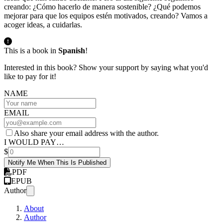
creando: ¿Cómo hacerlo de manera sostenible? ¿Qué podemos
mejorar para que los equipos estén motivados, creando? Vamos a
acoger ideas, a cuidarlas.
This is a book in
Spanish
!
Interested in this book? Show your support by saying what you'd
like to pay for it!
NAME
EMAIL
Also share your email address with the author.
I WOULD PAY…
$
Notify Me When This Is Published
PDF
EPUB
Author
About
Author