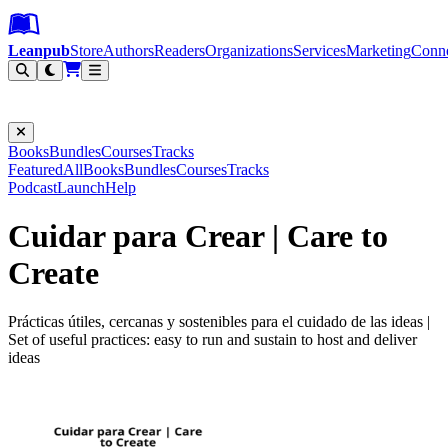
Leanpub Header
Leanpub Navigation
Skip to main content
Go to Leanpub.com
Leanpub
Store
Authors
Readers
Organizations
Services
Marketing
Conn
Filter
Books
Bundles
Courses
Tracks
Featured
All
Books
Bundles
Courses
Tracks
Podcast
Launch
Help
Cuidar para Crear | Care to
Create
Prácticas útiles, cercanas y sostenibles para el cuidado de las ideas |
Set of useful practices: easy to run and sustain to host and deliver
ideas