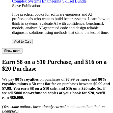
Complex Systems Engineering Skillset Bundle
Steve Publications
Five practical books for software engineers and AI
professionals who want to build better systems. Learn how to
think in systems, evaluate AI with confidence, benchmark
models, analyze AI-generated code and design reliable
diagnostic solutions using methods that stand the test of time.
Add to Cart
Show more
Earn $8 on a $10 Purchase, and $16 on a
$20 Purchase
We pay
80% royalties
on purchases of
$7.99 or more
, and
80%
royalties minus a 50 cent flat fee
on purchases between
$0.99 and
$7.98
.
You earn $8 on a $10 sale, and $16 on a $20 sale
. So, if
we sell
5000 non-refunded copies of your book for $20
, you'll
earn
$80,000
.
(Yes, some authors have already earned much more than that on
Leanpub.)