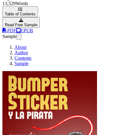
13,529
Words
Table of Contents
Read Free Sample
PDF
EPUB
Sample
About
Author
Contents
Sample
Bumper Sticker y la 