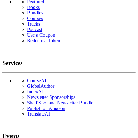
Featured
Books
Bundles
Courses
Tracks
Podcast
Use a Coupon
Redeem a Token
Services
CourseAI
GlobalAuthor
IndexAI
Newsletter Sponsorships
Shelf Spot and Newsletter Bundle
Publish on Amazon
TranslateAI
Events