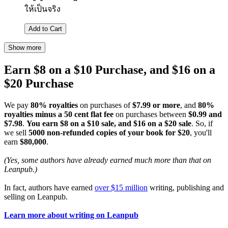
ให้เป็นจริง
Add to Cart
Show more
Earn $8 on a $10 Purchase, and $16 on a
$20 Purchase
We pay
80% royalties
on purchases of
$7.99 or more
, and
80%
royalties minus a 50 cent flat fee
on purchases between
$0.99 and
$7.98
.
You earn $8 on a $10 sale, and $16 on a $20 sale
. So, if
we sell
5000 non-refunded copies of your book for $20
, you'll
earn
$80,000
.
(Yes, some authors have already earned much more than that on
Leanpub.)
In fact, authors have earned
over $15 million
writing, publishing and
selling on Leanpub.
Learn more about writing on Leanpub