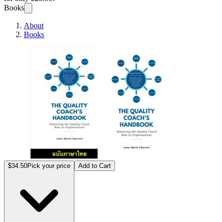
Books
About
Books
คู่มื
$34.50
Pick your price
Add to Cart