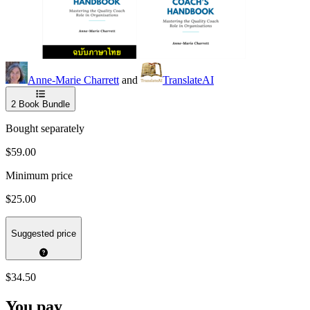
Anne-Marie Charrett
and
TranslateAI
2
Book Bundle
Bought separately
$59.00
Minimum price
$25.00
Suggested price
$34.50
You pay