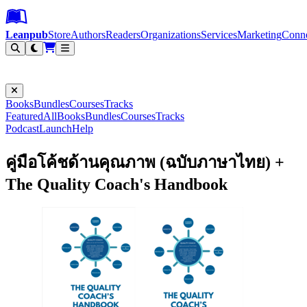
Leanpub Header
Leanpub Navigation
Skip to main content
Go to Leanpub.com
Leanpub
Store
Authors
Readers
Organizations
Services
Marketing
Conn
Filter
Books
Bundles
Courses
Tracks
Featured
All
Books
Bundles
Courses
Tracks
Podcast
Launch
Help
คู่มือโค้ชด้านคุณภาพ (ฉบับภาษาไทย) +
The Quality Coach's Handbook