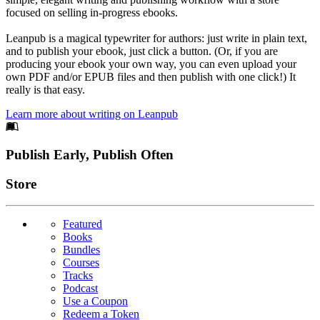
focused on selling in-progress ebooks.
Leanpub is a magical typewriter for authors: just write in plain text,
and to publish your ebook, just click a button. (Or, if you are
producing your ebook your own way, you can even upload your
own PDF and/or EPUB files and then publish with one click!) It
really is that easy.
Learn more about writing on Leanpub
Footer
Publish Early, Publish Often
Links
Store
Featured
Books
Bundles
Courses
Tracks
Podcast
Use a Coupon
Redeem a Token