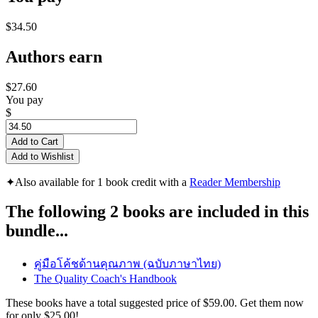
$34.50
Authors earn
$27.60
You pay
$
Add to Cart
Add to Wishlist
✦
Also available for 1 book credit with a
Reader Membership
The following 2 books are included in this
bundle...
คู่มือโค้ชด้านคุณภาพ (ฉบับภาษาไทย)
The Quality Coach's Handbook
These books have a total suggested price of
$59.00
. Get them now
for only
$25.00!