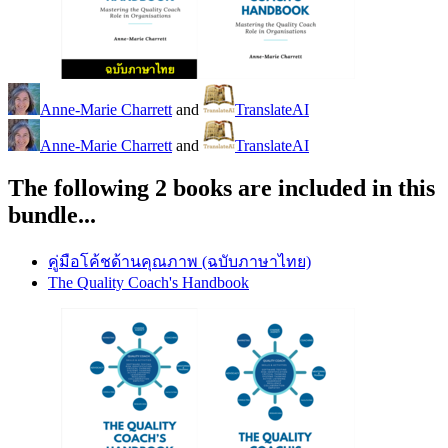
Anne-Marie Charrett
and
TranslateAI
Anne-Marie Charrett
and
TranslateAI
The following 2 books are included in this
bundle...
คู่มือโค้ชด้านคุณภาพ (ฉบับภาษาไทย)
The Quality Coach's Handbook