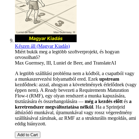
Készen áll (Magyar Kiadás)
Miért bukik meg a legtöbb szoftverprojekt, és hogyan
orvosolható?
Max Guernsey, III
,
Luniel de Beer
, and
TranslateAI
A legtöbb szállítási probléma nem a kódból, a csapatból vagy
a munkaszervezési folyamatból ered. Ezek
upstream
kezdődnek: azzal, ahogyan a követelmények érlelődnek (vagy
éppen nem). A
Ready
bevezeti a Requirements Maturation
Flow-t (RMF), egy olyan rendszert a munka kapuzására,
tisztázására és összehangolására —
még a kezdés előtt
és
a
keretrendszer megváltoztatása nélkül
. Ha a Sprintjeid
áthúzódó munkával, újramunkával vagy rossz végeredmény
szállításával zárulnak, az RMF az a strukturális megoldás, ami
eddig hiányzott.
Add to Cart