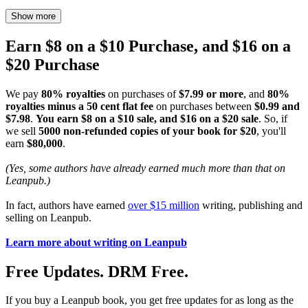
Show more
Earn $8 on a $10 Purchase, and $16 on a
$20 Purchase
We pay
80% royalties
on purchases of
$7.99 or more
, and
80%
royalties minus a 50 cent flat fee
on purchases between
$0.99 and
$7.98
.
You earn $8 on a $10 sale, and $16 on a $20 sale
. So, if
we sell
5000 non-refunded copies of your book for $20
, you'll
earn
$80,000
.
(Yes, some authors have already earned much more than that on
Leanpub.)
In fact, authors have earned
over $15 million
writing, publishing and
selling on Leanpub.
Learn more about writing on Leanpub
Free Updates. DRM Free.
If you buy a Leanpub book, you get free updates for as long as the