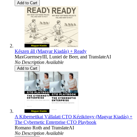
Add to Cart
Készen áll (Magyar Kiadás) + Ready
MaxGuernseyIII
,
Luniel de Beer
, and
TranslateAI
No Description Available
Add to Cart
A Kibernetikai Vállalati CTO Kézikönyv (Magyar Kiadás) +
The Cybernetic Enterprise CTO Playbook
Romano Roth
and
TranslateAI
No Description Available