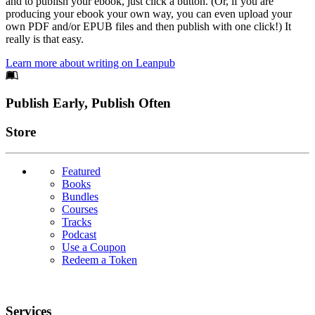
and to publish your ebook, just click a button. (Or, if you are
producing your ebook your own way, you can even upload your
own PDF and/or EPUB files and then publish with one click!) It
really is that easy.
Learn more about writing on Leanpub
Footer
Publish Early, Publish Often
Links
Store
Featured
Books
Bundles
Courses
Tracks
Podcast
Use a Coupon
Redeem a Token
Services