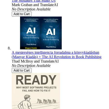
The Mistakes That Make Us
Mark Graban
and
TranslateAI
No Description Available
Add to Cart
A mesterséges intelligencia forradalma a könyvkiadásban
(Magyar Kiadás) + The AI Revolution in Book Publishing
Thad McIlroy
and
TranslateAI
No Description Available
Add to Cart