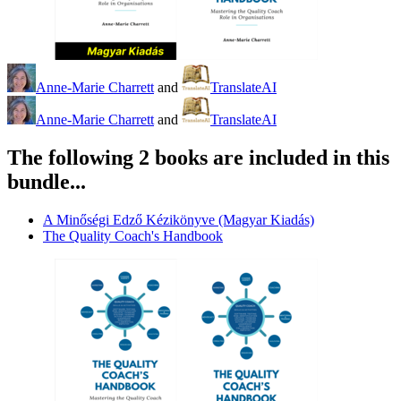
Anne-Marie Charrett
and
TranslateAI
Anne-Marie Charrett
and
TranslateAI
The following 2 books are included in this
bundle...
A Minőségi Edző Kézikönyve (Magyar Kiadás)
The Quality Coach's Handbook