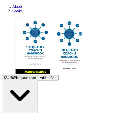
About
Books
A Min
$34.50
Pick your price
Add to Cart