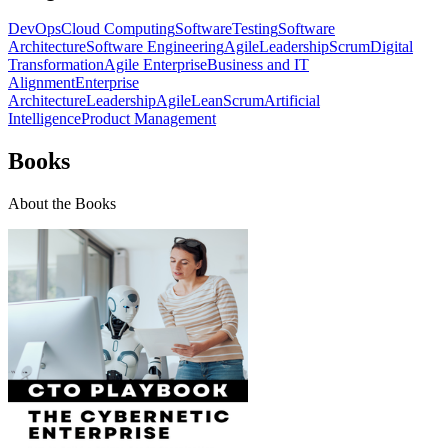
DevOps
Cloud Computing
Software
Testing
Software
Architecture
Software Engineering
Agile
Leadership
Scrum
Digital
Transformation
Agile Enterprise
Business and IT
Alignment
Enterprise
Architecture
Leadership
Agile
Lean
Scrum
Artificial
Intelligence
Product Management
Books
About the Books