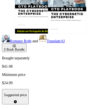
Romano Roth
and
TranslateAI
2
Book Bundle
Bought separately
$41.98
Minimum price
$24.99
Suggested price