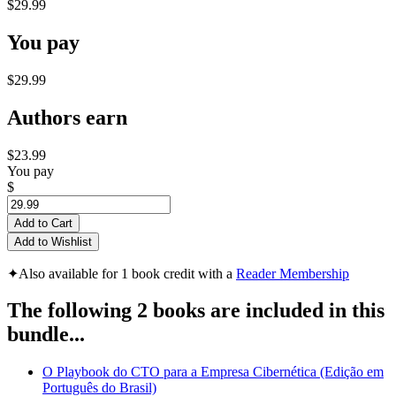
$29.99
You pay
$29.99
Authors earn
$23.99
You pay
$
Add to Cart
Add to Wishlist
✦
Also available for 1 book credit with a
Reader Membership
The following 2 books are included in this
bundle...
O Playbook do CTO para a Empresa Cibernética (Edição em
Português do Brasil)