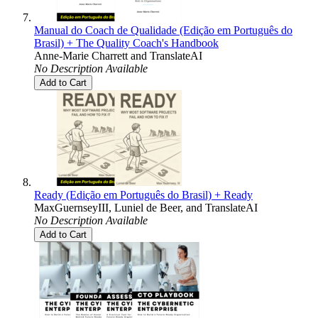
Manual do Coach de Qualidade (Edição em Português do
Brasil) + The Quality Coach's Handbook
Anne-Marie Charrett
and
TranslateAI
No Description Available
Add to Cart
Ready (Edição em Português do Brasil) + Ready
MaxGuernseyIII
,
Luniel de Beer
, and
TranslateAI
No Description Available
Add to Cart