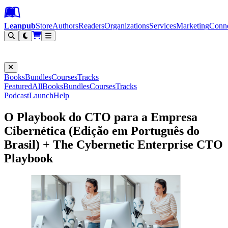
Leanpub Header
Leanpub Navigation
Skip to main content
Go to Leanpub.com
Leanpub
Store
Authors
Readers
Organizations
Services
Marketing
Conn
Filter
Books
Bundles
Courses
Tracks
Featured
All
Books
Bundles
Courses
Tracks
Podcast
Launch
Help
O Playbook do CTO para a Empresa
Cibernética (Edição em Português do
Brasil) + The Cybernetic Enterprise CTO
Playbook