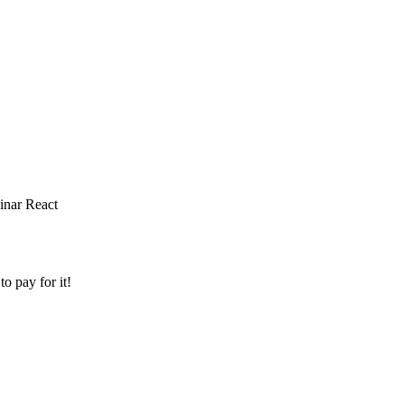
inar React
o pay for it!