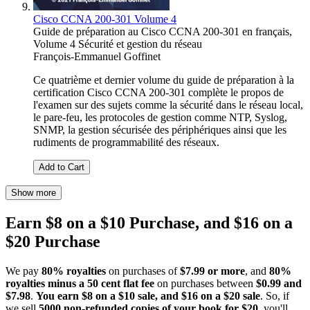
Cisco CCNA 200-301 Volume 4
Guide de préparation au Cisco CCNA 200-301 en français,
Volume 4 Sécurité et gestion du réseau
François-Emmanuel Goffinet
Ce quatrième et dernier volume du guide de préparation à la
certification Cisco CCNA 200-301 complète le propos de
l'examen sur des sujets comme la sécurité dans le réseau local,
le pare-feu, les protocoles de gestion comme NTP, Syslog,
SNMP, la gestion sécurisée des périphériques ainsi que les
rudiments de programmabilité des réseaux.
Add to Cart
Show more
Earn $8 on a $10 Purchase, and $16 on a
$20 Purchase
We pay
80% royalties
on purchases of
$7.99 or more
, and
80%
royalties minus a 50 cent flat fee
on purchases between
$0.99 and
$7.98
.
You earn $8 on a $10 sale, and $16 on a $20 sale
. So, if
we sell
5000 non-refunded copies of your book for $20
, you'll