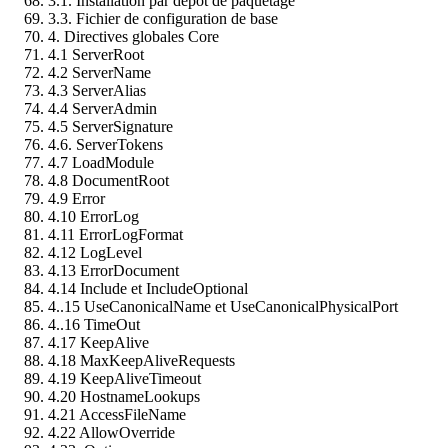
3.1. Installation par dépôt de paquetage
3.3. Fichier de configuration de base
4. Directives globales Core
4.1 ServerRoot
4.2 ServerName
4.3 ServerAlias
4.4 ServerAdmin
4.5 ServerSignature
4.6. ServerTokens
4.7 LoadModule
4.8 DocumentRoot
4.9 Error
4.10 ErrorLog
4.11 ErrorLogFormat
4.12 LogLevel
4.13 ErrorDocument
4.14 Include et IncludeOptional
4..15 UseCanonicalName et UseCanonicalPhysicalPort
4..16 TimeOut
4.17 KeepAlive
4.18 MaxKeepAliveRequests
4.19 KeepAliveTimeout
4.20 HostnameLookups
4.21 AccessFileName
4.22 AllowOverride