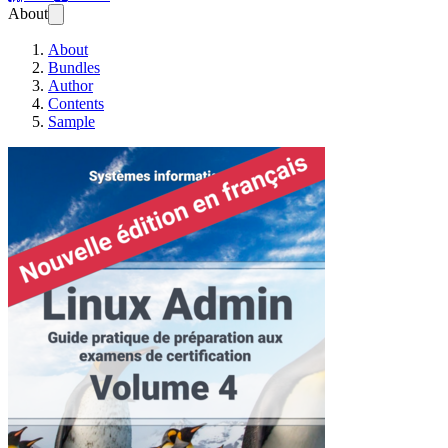
About
About
Bundles
Author
Contents
Sample
Linux Administrat