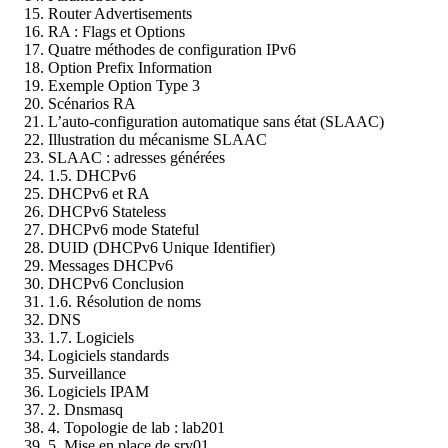
Router Advertisements
RA : Flags et Options
Quatre méthodes de configuration IPv6
Option Prefix Information
Exemple Option Type 3
Scénarios RA
L’auto-configuration automatique sans état (SLAAC)
Illustration du mécanisme SLAAC
SLAAC : adresses générées
1.5. DHCPv6
DHCPv6 et RA
DHCPv6 Stateless
DHCPv6 mode Stateful
DUID (DHCPv6 Unique Identifier)
Messages DHCPv6
DHCPv6 Conclusion
1.6. Résolution de noms
DNS
1.7. Logiciels
Logiciels standards
Surveillance
Logiciels IPAM
2. Dnsmasq
4. Topologie de lab : lab201
5. Mise en place de srv01