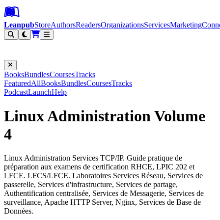
Leanpub Header
Leanpub Navigation
Skip to main content
Go to Leanpub.com
Leanpub
Store
Authors
Readers
Organizations
Services
Marketing
Conn
Filter
Books
Bundles
Courses
Tracks
Featured
All
Books
Bundles
Courses
Tracks
Podcast
Launch
Help
Linux Administration Volume
4
Linux Administration Services TCP/IP. Guide pratique de
préparation aux examens de certification RHCE, LPIC 202 et
LFCE. LFCS/LFCE. Laboratoires Services Réseau, Services de
passerelle, Services d'infrastructure, Services de partage,
Authentification centralisée, Services de Messagerie, Services de
surveillance, Apache HTTP Server, Nginx, Services de Base de
Données.