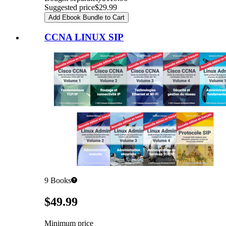
Suggested price
$29.99
Add Ebook Bundle to Cart
CCNA LINUX SIP
9
Books
Pricing
$49.99
Minimum price