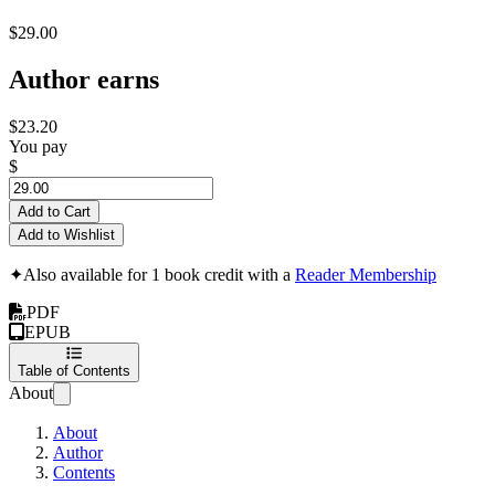
$29.00
Author earns
$23.20
You pay
$
Add to Cart
Add to Wishlist
✦
Also available for 1 book credit with a
Reader Membership
PDF
EPUB
Table of Contents
About
About
Author
Contents