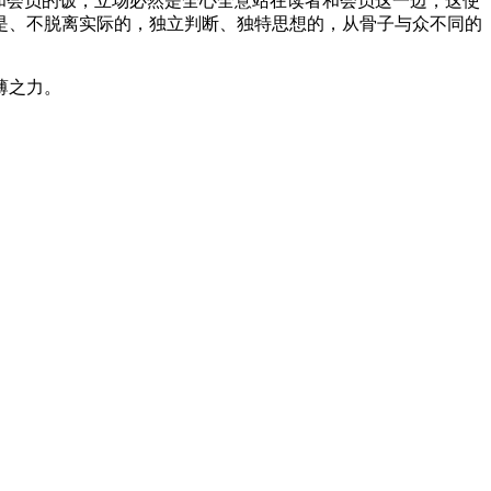
和会员的饭，立场必然是全心全意站在读者和会员这一边，这使
是、不脱离实际的，独立判断、独特思想的，从骨子与众不同的
薄之力。