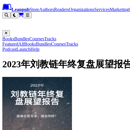
Leanpub Header
Leanpub Navigation
Skip to main content
Go to Leanpub.com
Leanpub
Store
Authors
Readers
Organizations
Services
Marketing
Books
Bundles
Courses
Tracks
Featured
All
Books
Bundles
Courses
Tracks
Podcast
Launch
Help
2023年刘教链年终复盘展望报