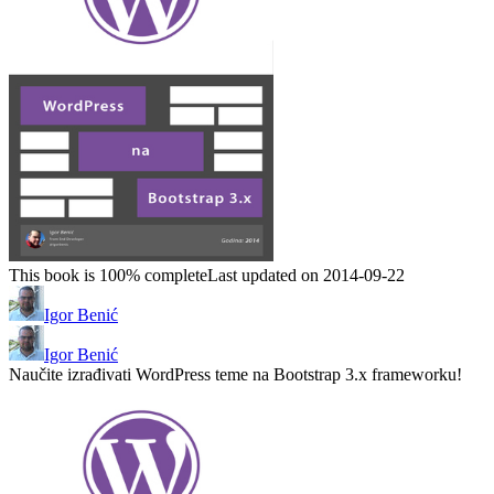
This book is 100% complete
Last updated on 2014-09-22
Igor Benić
Igor Benić
Naučite izrađivati WordPress teme na Bootstrap 3.x frameworku!