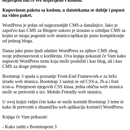
objavljeni biti će sve objavljeno s kodom.
Kupovinom paketa sa kodom, u datotekama se dobije i popust
na video paket.
WordPress je jedan od najpoznatijih CMS-a današnjice. Iako je
započeo kao CMS za Blogere uskoro je izrastao u ozbiljan CMS sa
kojim se mogu pogoniti web stranice/aplikacije puno kompleksnije
od jednog bloga.
Danas jako puno ljudi odabire WordPress za njihov CMS zbog
svoje jednostavnosti u korištenju. Ova knjiga pokazati će Vam kako
napraviti WordPress temu koja može poslužiti i kao blog, ali i kao
CMS za druge primjene.
Bootstrap 3 spada u poznatije Front-End Framework-e za bržu
izradu web stranica. Bootstrap 3 sastoji se od CSS-a, JS-a i font
icon-a. Primjenom njegovih CSS klasa, jedna obična web stranica
može se pretvoriti u tzv. Mobile-Friendly web stranicu.
U ovoj knjizi vidjet ćete kako se može koristiti Bootstrap 3 teme te
kako ih pretvoriti u dinamičku web aplikaciju koristeći WordPress.
Knjiga će Vam prikazati:
- Kako raditi s Bootstrapom 3