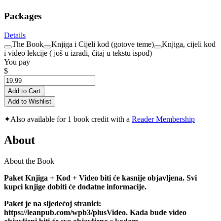
Packages
Details
The Book
Knjiga i Cijeli kod (gotove teme)
Knjiga, cijeli kod
i video lekcije ( još u izradi, čitaj u tekstu ispod)
You pay
$
Add to Cart
Add to Wishlist
✦
Also available for 1 book credit with a
Reader Membership
About
About the Book
Paket Knjiga + Kod + Video biti će kasnije objavljena. Svi
kupci knjige dobiti će dodatne informacije.
Paket je na sljedećoj stranici:
https://leanpub.com/wpb3/plusVideo. Kada bude video