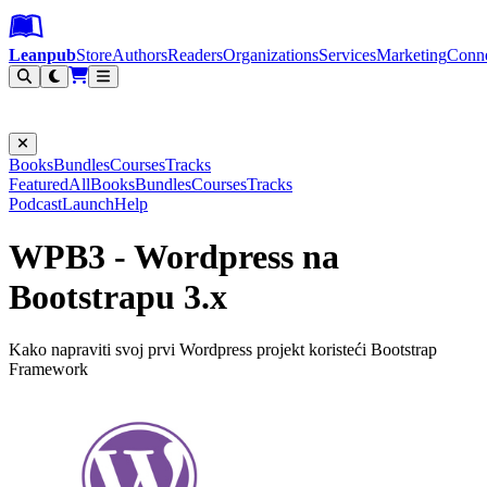
Leanpub Header
Leanpub Navigation
Skip to main content
Go to Leanpub.com
Leanpub
Store
Authors
Readers
Organizations
Services
Marketing
Conn
Filter
Books
Bundles
Courses
Tracks
Featured
All
Books
Bundles
Courses
Tracks
Podcast
Launch
Help
WPB3 - Wordpress na
Bootstrapu 3.x
Kako napraviti svoj prvi Wordpress projekt koristeći Bootstrap
Framework