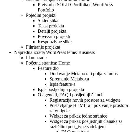
Pretvorba SOLID Portfolia u WordPress
Portfolio
Pojedini projekt
Slider slika
Tekst projekta
Detalji projekta
Povezani projekti
Responzivne slike
Filtriranje projekta
Napredna izrada WordPress teme: Business
Plan izrade
Početna stranica: Home
Feature dio
Dodavanje Metaboxa i polja za unos
Spremanje Metaboxa
Ispis feature-a
Ispis posljednjih projekta
O agenciji, FAQ i posljednji članci
Registracija novih prostora za widgete
Postavljanje HTML-a i pozivanje prostora
za widgete
Widget za prikaz jedne stranice
Widget za prikaz posljednjih članaka sa
različitim post_type sadržajem
FAQ post type