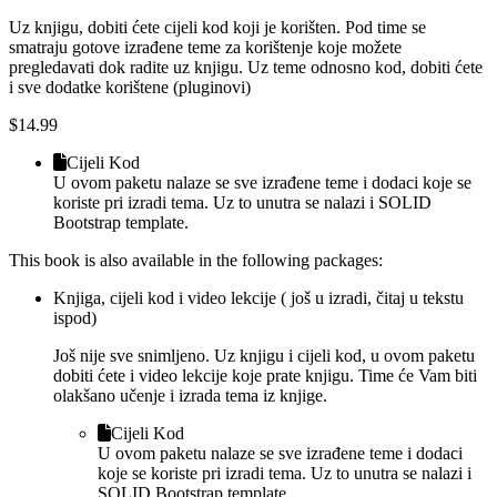
Uz knjigu, dobiti ćete cijeli kod koji je korišten. Pod time se
smatraju gotove izrađene teme za korištenje koje možete
pregledavati dok radite uz knjigu. Uz teme odnosno kod, dobiti ćete
i sve dodatke korištene (pluginovi)
$
14.99
Cijeli Kod
U ovom paketu nalaze se sve izrađene teme i dodaci koje se
koriste pri izradi tema. Uz to unutra se nalazi i SOLID
Bootstrap template.
This book is also available in the following packages:
Knjiga, cijeli kod i video lekcije ( još u izradi, čitaj u tekstu
ispod)
Još nije sve snimljeno. Uz knjigu i cijeli kod, u ovom paketu
dobiti ćete i video lekcije koje prate knjigu. Time će Vam biti
olakšano učenje i izrada tema iz knjige.
Cijeli Kod
U ovom paketu nalaze se sve izrađene teme i dodaci
koje se koriste pri izradi tema. Uz to unutra se nalazi i
SOLID Bootstrap template.