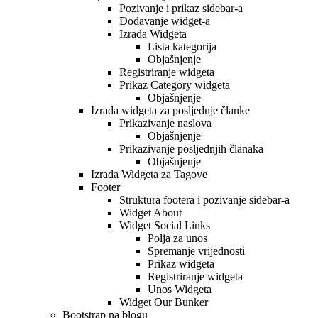
Pozivanje i prikaz sidebar-a
Dodavanje widget-a
Izrada Widgeta
Lista kategorija
Objašnjenje
Registriranje widgeta
Prikaz Category widgeta
Objašnjenje
Izrada widgeta za posljednje članke
Prikazivanje naslova
Objašnjenje
Prikazivanje posljednjih članaka
Objašnjenje
Izrada Widgeta za Tagove
Footer
Struktura footera i pozivanje sidebar-a
Widget About
Widget Social Links
Polja za unos
Spremanje vrijednosti
Prikaz widgeta
Registriranje widgeta
Unos Widgeta
Widget Our Bunker
Bootstrap na blogu