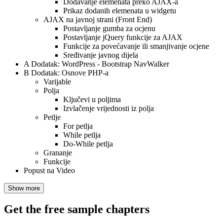
Dodavanje elemenata preko AJAX-a
Prikaz dodanih elemenata u widgetu
AJAX na javnoj strani (Front End)
Postavljanje gumba za ocjenu
Postavljanje jQuery funkcije za AJAX
Funkcije za povećavanje ili smanjivanje ocjene
Sređivanje javnog dijela
A Dodatak: WordPress - Bootstrap NavWalker
B Dodatak: Osnove PHP-a
Varijable
Polja
Ključevi u poljima
Izvlačenje vrijednosti iz polja
Petlje
For petlja
While petlja
Do-While petlja
Grananje
Funkcije
Popust na Video
Show more
Get the free sample chapters