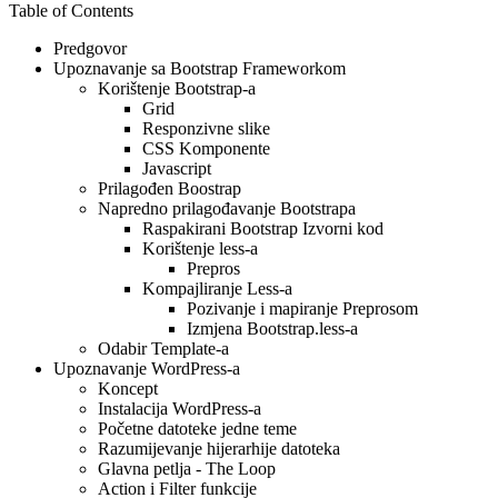
Table of Contents
Predgovor
Upoznavanje sa Bootstrap Frameworkom
Korištenje Bootstrap-a
Grid
Responzivne slike
CSS Komponente
Javascript
Prilagođen Boostrap
Napredno prilagođavanje Bootstrapa
Raspakirani Bootstrap Izvorni kod
Korištenje less-a
Prepros
Kompajliranje Less-a
Pozivanje i mapiranje Preprosom
Izmjena Bootstrap.less-a
Odabir Template-a
Upoznavanje WordPress-a
Koncept
Instalacija WordPress-a
Početne datoteke jedne teme
Razumijevanje hijerarhije datoteka
Glavna petlja - The Loop
Action i Filter funkcije