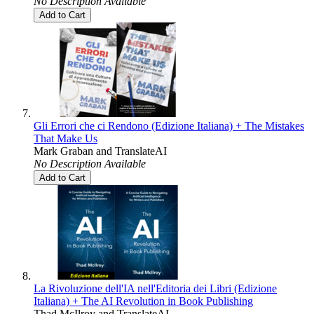
No Description Available
Add to Cart
Gli Errori che ci Rendono (Edizione Italiana) + The Mistakes
That Make Us
Mark Graban
and
TranslateAI
No Description Available
Add to Cart
La Rivoluzione dell'IA nell'Editoria dei Libri (Edizione
Italiana) + The AI Revolution in Book Publishing
Thad McIlroy
and
TranslateAI