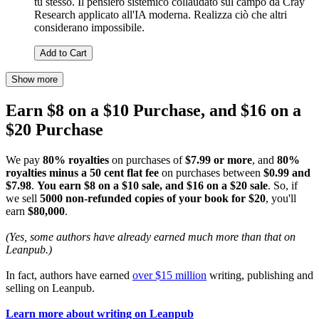
tu stesso. Il pensiero sistemico collaudato sul campo da Cray
Research applicato all'IA moderna. Realizza ciò che altri
considerano impossibile.
Add to Cart
Show more
Earn $8 on a $10 Purchase, and $16 on a
$20 Purchase
We pay
80% royalties
on purchases of
$7.99 or more
, and
80%
royalties minus a 50 cent flat fee
on purchases between
$0.99 and
$7.98
.
You earn $8 on a $10 sale, and $16 on a $20 sale
. So, if
we sell
5000 non-refunded copies of your book for $20
, you'll
earn
$80,000
.
(Yes, some authors have already earned much more than that on
Leanpub.)
In fact, authors have earned
over $15 million
writing, publishing and
selling on Leanpub.
Learn more about writing on Leanpub