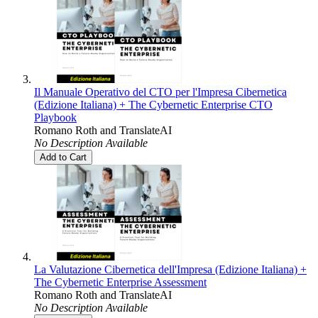
Il Manuale Operativo del CTO per l'Impresa Cibernetica
(Edizione Italiana) + The Cybernetic Enterprise CTO
Playbook
Romano Roth
and
TranslateAI
No Description Available
Add to Cart
La Valutazione Cibernetica dell'Impresa (Edizione Italiana) +
The Cybernetic Enterprise Assessment
Romano Roth
and
TranslateAI
No Description Available