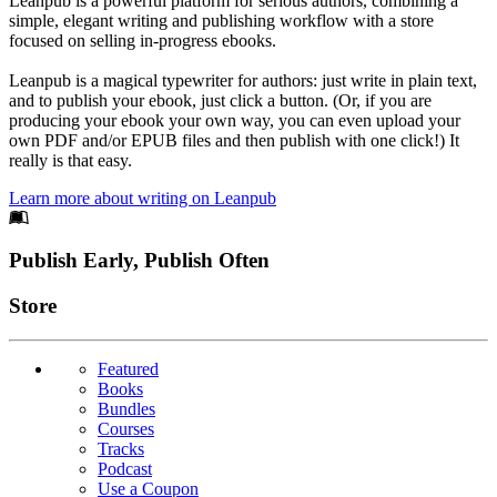
Leanpub is a powerful platform for serious authors, combining a
simple, elegant writing and publishing workflow with a store
focused on selling in-progress ebooks.
Leanpub is a magical typewriter for authors: just write in plain text,
and to publish your ebook, just click a button. (Or, if you are
producing your ebook your own way, you can even upload your
own PDF and/or EPUB files and then publish with one click!) It
really is that easy.
Learn more about writing on Leanpub
Footer
Publish Early, Publish Often
Links
Store
Featured
Books
Bundles
Courses
Tracks
Podcast
Use a Coupon