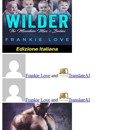
Frankie Love
and
TranslateAI
Frankie Love
and
TranslateAI