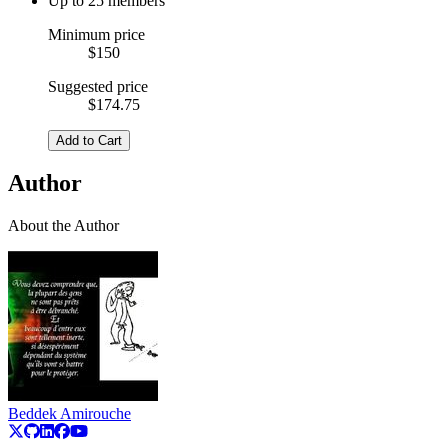
Up to 25 members
Minimum price
$150
Suggested price
$174.75
Add to Cart
Author
About the Author
Beddek Amirouche