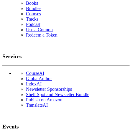
Books
Bundles
Courses
Tracks
Podcast
Use a Coupon
Redeem a Token
Services
CourseAI
GlobalAuthor
IndexAI
Newsletter Sponsorships
Shelf Spot and Newsletter Bundle
Publish on Amazon
TranslateAI
Events