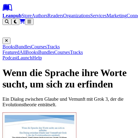
Leanpub Header
Leanpub Navigation
Skip to main content
Go to Leanpub.com
Leanpub
Store
Authors
Readers
Organizations
Services
Marketing
Conn
Filter
Books
Bundles
Courses
Tracks
Featured
All
Books
Bundles
Courses
Tracks
Podcast
Launch
Help
Wenn die Sprache ihre Worte
sucht, um sich zu erfinden
Ein Dialog zwischen Glaube und Vernunft mit Grok 3, der die
Evolutionstheorie enträtselt.