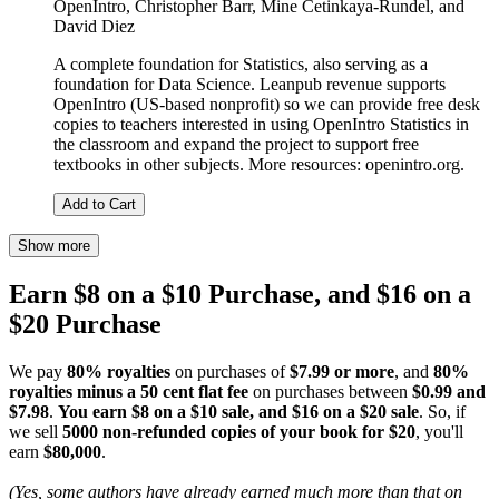
OpenIntro
,
Christopher Barr
,
Mine Cetinkaya-Rundel
, and
David Diez
A complete foundation for Statistics, also serving as a
foundation for Data Science. Leanpub revenue supports
OpenIntro (US-based nonprofit) so we can provide free desk
copies to teachers interested in using OpenIntro Statistics in
the classroom and expand the project to support free
textbooks in other subjects. More resources: openintro.org.
Add to Cart
Show more
Earn $8 on a $10 Purchase, and $16 on a
$20 Purchase
We pay
80% royalties
on purchases of
$7.99 or more
, and
80%
royalties minus a 50 cent flat fee
on purchases between
$0.99 and
$7.98
.
You earn $8 on a $10 sale, and $16 on a $20 sale
. So, if
we sell
5000 non-refunded copies of your book for $20
, you'll
earn
$80,000
.
(Yes, some authors have already earned much more than that on