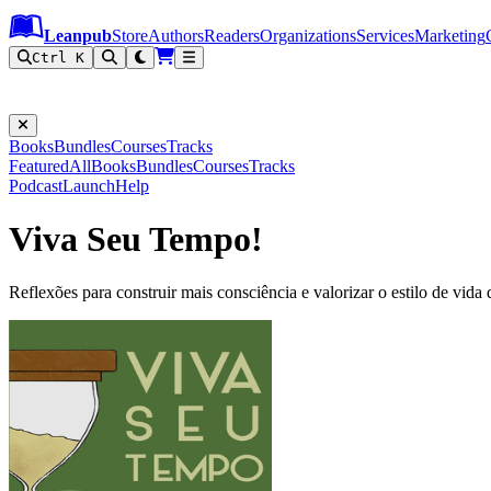
Leanpub Header
Leanpub Navigation
Skip to main content
Go to Leanpub.com
Leanpub
Store
Authors
Readers
Organizations
Services
Marketing
Ctrl K
Books
Bundles
Courses
Tracks
Featured
All
Books
Bundles
Courses
Tracks
Podcast
Launch
Help
Viva Seu Tempo!
Reflexões para construir mais consciência e valorizar o estilo de vida