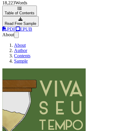
18,223
Words
Table of Contents
Read Free Sample
PDF
EPUB
About
About
Author
Contents
Sample
Viva Seu Tempo!