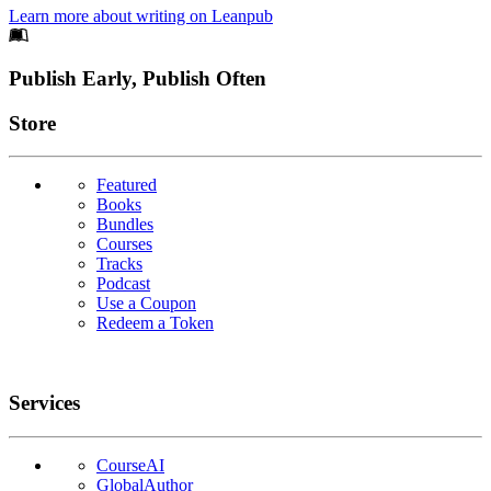
Learn more about writing on Leanpub
Footer
Publish Early, Publish Often
Links
Store
Featured
Books
Bundles
Courses
Tracks
Podcast
Use a Coupon
Redeem a Token
Services
CourseAI
GlobalAuthor