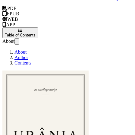
PDF
EPUB
WEB
APP
Table of Contents
About
About
Author
Contents
Urania