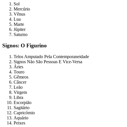
Sol
Mercúrio
Vênus
Lua
Marte
Júpiter
Saturno
Signos: O Figurino
Telos Amputado Pela Contemporaneidade
Signos Não São Pessoas E Vice-Versa
Áries
Touro
Gêmeos
Câncer
Leão
Virgem
Libra
Escorpião
Sagitário
Capricórnio
Aquário
Peixes