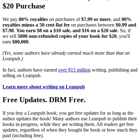
$20 Purchase
We pay
80% royalties
on purchases of
$7.99 or more
, and
80%
royalties minus a 50 cent flat fee
on purchases between
$0.99 and
$7.98
.
You earn $8 on a $10 sale, and $16 on a $20 sale
. So, if
we sell
5000 non-refunded copies of your book for $20
, you'll
earn
$80,000
.
(Yes, some authors have already earned much more than that on
Leanpub.)
In fact, authors have earned
over $15 million
writing, publishing and
selling on Leanpub.
Learn more about writing on Leanpub
Free Updates. DRM Free.
If you buy a Leanpub book, you get free updates for as long as the
author updates the book! Many authors use Leanpub to publish their
books in-progress, while they are writing them. All readers get free
updates, regardless of when they bought the book or how much they
paid (including free).