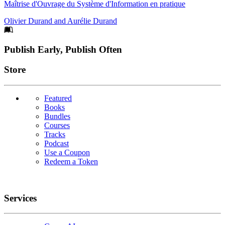
Maîtrise d'Ouvrage du Système d'Information en pratique
Olivier Durand
and
Aurélie Durand
Footer
Publish Early, Publish Often
Links
Store
Featured
Books
Bundles
Courses
Tracks
Podcast
Use a Coupon
Redeem a Token
Services