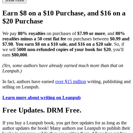
Show more
Earn $8 on a $10 Purchase, and $16 on a
$20 Purchase
We pay
80% royalties
on purchases of
$7.99 or more
, and
80%
royalties minus a 50 cent flat fee
on purchases between
$0.99 and
$7.98
.
You earn $8 on a $10 sale, and $16 on a $20 sale
. So, if
we sell
5000 non-refunded copies of your book for $20
, you'll
earn
$80,000
.
(Yes, some authors have already earned much more than that on
Leanpub.)
In fact, authors have earned
over $15 million
writing, publishing and
selling on Leanpub.
Learn more about writing on Leanpub
Free Updates. DRM Free.
If you buy a Leanpub book, you get free updates for as long as the
author updates the book! Many authors use Leanpub to publish their