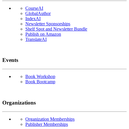
CourseAI
GlobalAuthor
IndexAI
Newsletter Sponsorships
Shelf Spot and Newsletter Bundle
Publish on Amazon
TranslateAI
Events
Book Workshop
Book Bootcamp
Organizations
Organization Memberships
Publisher Memberships