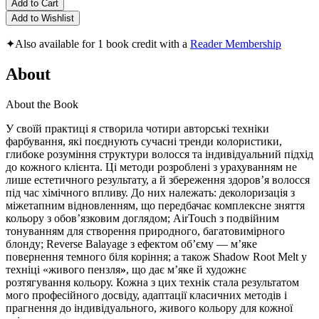
Add to Cart
Add to Wishlist
✦
Also available for 1 book credit with a
Reader Membership
About
About the Book
У своїй практиці я створила чотири авторські техніки
фарбування, які поєднують сучасні тренди колористики,
глибоке розуміння структури волосся та індивідуальний підхід
до кожного клієнта. Ці методи розроблені з урахуванням не
лише естетичного результату, а й збереження здоров’я волосся
під час хімічного впливу. До них належать: деколоризація з
міжетапним відновленням, що передбачає комплексне зняття
кольору з обов’язковим доглядом; AirTouch з подвійним
тонуванням для створення природного, багатовимірного
блонду; Reverse Balayage з ефектом об’єму — м’яке
повернення темного біля коріння; а також Shadow Root Melt у
техніці «живого пензля
»
, що дає м’яке й художнє
розтягування кольору. Кожна з цих технік стала результатом
мого професійного досвіду, адаптації класичних методів і
прагнення до індивідуального, живого кольору для кожної