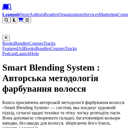
Leanpub Header
Leanpub Navigation
Skip to main content
Go to Leanpub.com
Leanpub
Store
Authors
Readers
Organizations
Services
Marketing
Conn
Filter
Books
Bundles
Courses
Tracks
Featured
All
Books
Bundles
Courses
Tracks
Podcast
Launch
Help
Smart Blending System :
Авторська методологія
фарбування волосся
Книга присвячена авторській методології фарбування волосся
«Smart Blending System» — системі, яка поєднує художній
підхід, сучасні щадні техніки та чітку логіку розподілу пасм.
Вона допомагає створювати складні, багатовимірні кольори
швидко, без шкоди для волосся, зберігаючи його блиск,