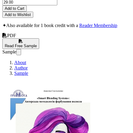
Add to Cart
Add to Wishlist
✦
Also available for 1 book credit with a
Reader Membership
PDF
Read Free Sample
Sample
About
Author
Sample
Smart Blending S