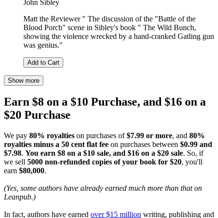
John Sibley
Matt the Reviewer " The discussion of the "Battle of the
Blood Porch" scene in Sibley's book " The Wild Bunch,
showing the violence wrecked by a hand-cranked Gatling gun
was genius."
Add to Cart
Show more
Earn $8 on a $10 Purchase, and $16 on a
$20 Purchase
We pay
80% royalties
on purchases of
$7.99 or more
, and
80%
royalties minus a 50 cent flat fee
on purchases between
$0.99 and
$7.98
.
You earn $8 on a $10 sale, and $16 on a $20 sale
. So, if
we sell
5000 non-refunded copies of your book for $20
, you'll
earn
$80,000
.
(Yes, some authors have already earned much more than that on
Leanpub.)
In fact, authors have earned
over $15 million
writing, publishing and