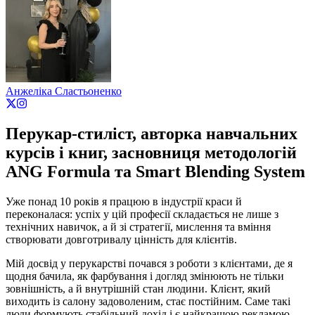
Анжеліка Сластьоненко
Перукар-стиліст, авторка навчальних
курсів і книг, засновниця методологій
ANG Formula та Smart Blending System
Уже понад 10 років я працюю в індустрії краси й
переконалася: успіх у цій професії складається не лише з
технічних навичок, а й зі стратегії, мислення та вміння
створювати довготривалу цінність для клієнтів.
Мій досвід у перукарстві почався з роботи з клієнтами, де я
щодня бачила, як фарбування і догляд змінюють не тільки
зовнішність, а й внутрішній стан людини. Клієнт, який
виходить із салону задоволеним, стає постійним. Саме такі
люди формують стабільний дохід і є найкращою рекламою