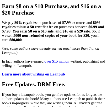
Earn $8 on a $10 Purchase, and $16 on a
$20 Purchase
We pay
80% royalties
on purchases of
$7.99 or more
, and
80%
royalties minus a 50 cent flat fee
on purchases between
$0.99 and
$7.98
.
You earn $8 on a $10 sale, and $16 on a $20 sale
. So, if
we sell
5000 non-refunded copies of your book for $20
, you'll
earn
$80,000
.
(Yes, some authors have already earned much more than that on
Leanpub.)
In fact, authors have earned
over $15 million
writing, publishing and
selling on Leanpub.
Learn more about writing on Leanpub
Free Updates. DRM Free.
If you buy a Leanpub book, you get free updates for as long as the
author updates the book! Many authors use Leanpub to publish their
books in-progress, while they are writing them. All readers get free