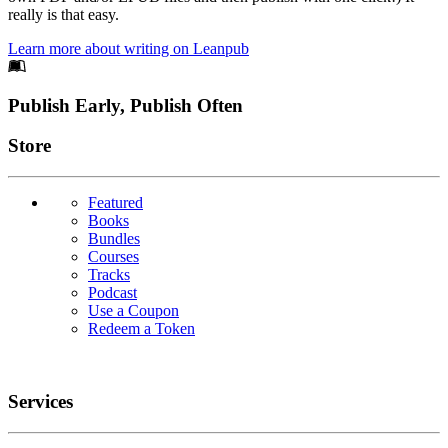
really is that easy.
Learn more about writing on Leanpub
Footer
Publish Early, Publish Often
Links
Store
Featured
Books
Bundles
Courses
Tracks
Podcast
Use a Coupon
Redeem a Token
Services