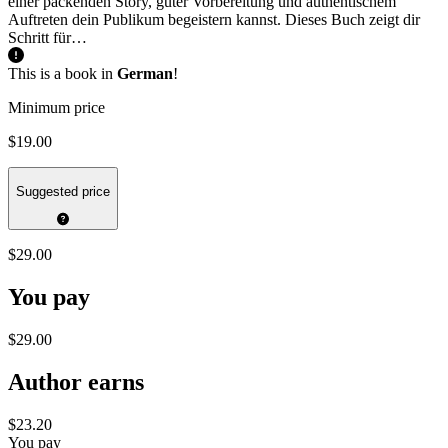
einer packenden Story, guter Vorbereitung und authentischem
Auftreten dein Publikum begeistern kannst. Dieses Buch zeigt dir
Schritt für…
This is a book in
German
!
Minimum price
$19.00
Suggested price
$29.00
You pay
$29.00
Author earns
$23.20
You pay