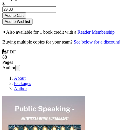
$
Add to Cart
Add to Wishlist
✦
Also available for 1 book credit with a
Reader Membership
Buying multiple copies for your team?
See below for a discount!
PDF
88
Pages
Author
About
Packages
Author
Public Speaking - Entwi