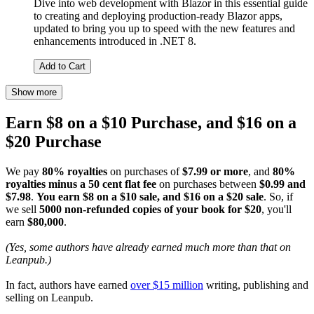
Dive into web development with Blazor in this essential guide
to creating and deploying production-ready Blazor apps,
updated to bring you up to speed with the new features and
enhancements introduced in .NET 8.
Add to Cart
Show more
Earn $8 on a $10 Purchase, and $16 on a
$20 Purchase
We pay
80% royalties
on purchases of
$7.99 or more
, and
80%
royalties minus a 50 cent flat fee
on purchases between
$0.99 and
$7.98
.
You earn $8 on a $10 sale, and $16 on a $20 sale
. So, if
we sell
5000 non-refunded copies of your book for $20
, you'll
earn
$80,000
.
(Yes, some authors have already earned much more than that on
Leanpub.)
In fact, authors have earned
over $15 million
writing, publishing and
selling on Leanpub.