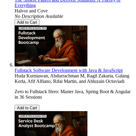
Everything
Halvor and Cove
No Description Available
Add to Cart
Fullstack Software Development with Java & JavaScript
Huda Kurniawan
,
Abdurrachman M
,
Ragil Zakaria
,
Galang
Kerta
,
Afif Alfiano
,
Rifai Martin
, and
Ahluzain Octuviadi
Zero to Fullstack Hero: Master Java, Spring Boot & Angular
in 36 Sessions
Add to Cart