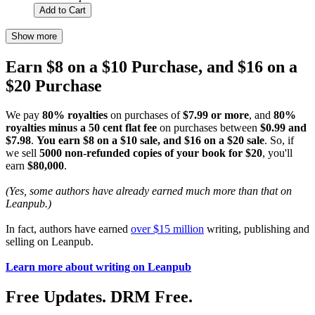
Add to Cart
Show more
Earn $8 on a $10 Purchase, and $16 on a
$20 Purchase
We pay
80% royalties
on purchases of
$7.99 or more
, and
80%
royalties minus a 50 cent flat fee
on purchases between
$0.99 and
$7.98
.
You earn $8 on a $10 sale, and $16 on a $20 sale
. So, if
we sell
5000 non-refunded copies of your book for $20
, you'll
earn
$80,000
.
(Yes, some authors have already earned much more than that on
Leanpub.)
In fact, authors have earned
over $15 million
writing, publishing and
selling on Leanpub.
Learn more about writing on Leanpub
Free Updates. DRM Free.