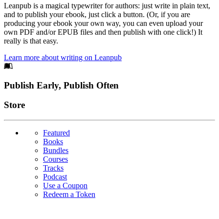
Leanpub is a magical typewriter for authors: just write in plain text,
and to publish your ebook, just click a button. (Or, if you are
producing your ebook your own way, you can even upload your
own PDF and/or EPUB files and then publish with one click!) It
really is that easy.
Learn more about writing on Leanpub
Footer
Publish Early, Publish Often
Links
Store
Featured
Books
Bundles
Courses
Tracks
Podcast
Use a Coupon
Redeem a Token