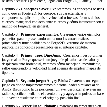
básicas necesarias para crear juegos con Forge 2D, Flame y Flutter.
Capítulo 2 -
Conceptos claves
: Explicaremos los conceptos básicos
como qué es Forge 2D, los cuerpos, sus características y
componentes, aplicar impulso, velocidad o fuerzas, formas de los
cuerpos, manejar el contacto entre cuerpos y cómo interactuar con el
mundo de Forge2D en general.
Capítulo 3 -
Primeros experimentos
: Crearemos vários ejemplos
pequeños para ir presentando uno a uno las características
principales y funcionalidades de Forge2D, veremos de manera
práctica los conceptos presentados en el anterior capítulo.
Capítulo 4 -
Primer juego: DinoJump
: Crearemos nuestro primer
juego real en Forge que sería un juego de plataformas de saltos y
desplazamiento horizontal, veremos cómo manejar el movimiento,
saltos empleando la velocidad lineal además de emplear mapas de
tipo tile.
Capítulo 5 -
Segundo juego: Angry Birds
: Crearemos un segundo
juego en donde implementaremos funcionalidades similares al de
Angry Birds como la de posicionar un ave, desplazar el ave en un
radio específico mediante el evento drag y agregar impulsos en base
a un vector resultante entre el origen y posición final.
Capítulo 6 -
Tercer juego: Pinball
: Crearemos un tercer juego en