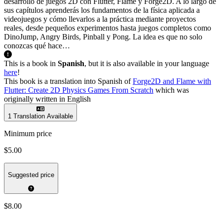
desarrollo de juegos 2D con Flutter, Flame y Forge2D. A lo largo de
sus capítulos aprenderás los fundamentos de la física aplicada a
videojuegos y cómo llevarlos a la práctica mediante proyectos
reales, desde pequeños experimentos hasta juegos completos como
DinoJump, Angry Birds, Pinball y Pong. La idea es que no solo
conozcas qué hace…
This is a book in
Spanish
, but it is also available in your language
here
!
This book is a translation into Spanish of
Forge2D and Flame with
Flutter: Create 2D Physics Games From Scratch
which was
originally written in English
1 Translation Available
Minimum price
$5.00
Suggested price
$8.00