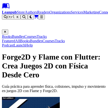
Leanpub Header
Leanpub Navigation
Skip to main content
Go to Leanpub.com
Leanpub
Store
Authors
Readers
Organizations
Services
Marketing
Conn
Ctrl K
Filter
Books
Bundles
Courses
Tracks
Featured
All
Books
Bundles
Courses
Tracks
Podcast
Launch
Help
Forge2D y Flame con Flutter:
Crea Juegos 2D con Física
Desde Cero
Guía práctica para aprender física, colisiones, impulso y movimiento
en juegos 2D con Flame y Forge2D.