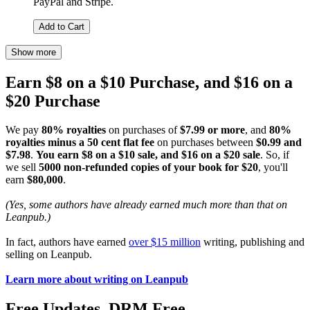
PayPal and Stripe.
Add to Cart
Show more
Earn $8 on a $10 Purchase, and $16 on a
$20 Purchase
We pay
80% royalties
on purchases of
$7.99 or more
, and
80%
royalties minus a 50 cent flat fee
on purchases between
$0.99 and
$7.98
.
You earn $8 on a $10 sale, and $16 on a $20 sale
. So, if
we sell
5000 non-refunded copies of your book for $20
, you'll
earn
$80,000
.
(Yes, some authors have already earned much more than that on
Leanpub.)
In fact, authors have earned
over $15 million
writing, publishing and
selling on Leanpub.
Learn more about writing on Leanpub
Free Updates. DRM Free.