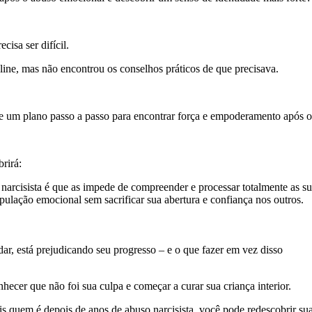
isa ser difícil.
e, mas não encontrou os conselhos práticos de que precisava.
ce um plano passo a passo para encontrar força e empoderamento após o 
rirá:
arcisista é que as impede de compreender e processar totalmente as su
nipulação emocional sem sacrificar sua abertura e confiança nos outros.
dar, está prejudicando seu progresso – e o que fazer em vez disso
hecer que não foi sua culpa e começar a curar sua criança interior.
 quem é depois de anos de abuso narcisista, você pode redescobrir sua