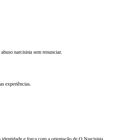
abuso narcisista sem renunciar.
as experiências.
 identidade e força com a orientação de O Narcisista