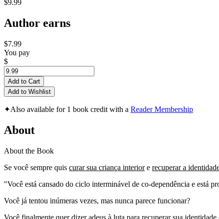
$9.99
Author earns
$7.99
You pay
$
Add to Cart
Add to Wishlist
✦
Also available for 1 book credit with a
Reader Membership
About
About the Book
Se você sempre quis
curar sua criança interior
e
recuperar a identidad
"Você está cansado do ciclo interminável de co-dependência e está p
Você já tentou inúmeras vezes, mas nunca parece funcionar?
Você finalmente quer dizer adeus à luta para recuperar sua identidad