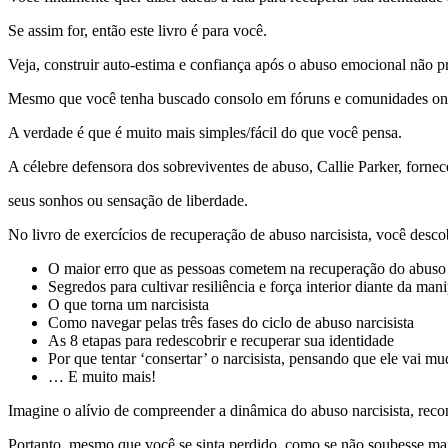
Se assim for, então este livro é para você.
Veja, construir auto-estima e confiança após o abuso emocional não prec
Mesmo que você tenha buscado consolo em fóruns e comunidades onlin
A verdade é que é muito mais simples/fácil do que você pensa.
A célebre defensora dos sobreviventes de abuso, Callie Parker, forne
seus sonhos ou sensação de liberdade.
No livro de exercícios de recuperação de abuso narcisista, você descob
O maior erro que as pessoas cometem na recuperação do abuso n
Segredos para cultivar resiliência e força interior diante da ma
O que torna um narcisista
Como navegar pelas três fases do ciclo de abuso narcisista
As 8 etapas para redescobrir e recuperar sua identidade
Por que tentar ‘consertar’ o narcisista, pensando que ele vai mu
… E muito mais!
Imagine o alívio de compreender a dinâmica do abuso narcisista, recon
Portanto, mesmo que você se sinta perdido, como se não soubesse mais