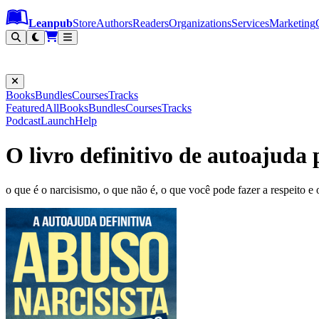
Leanpub Header
Leanpub Navigation
Skip to main content
Go to Leanpub.com
Leanpub
Store
Authors
Readers
Organizations
Services
Marketing
Books
Bundles
Courses
Tracks
Featured
All
Books
Bundles
Courses
Tracks
Podcast
Launch
Help
O livro definitivo de autoajuda
o que é o narcisismo, o que não é, o que você pode fazer a respeito e