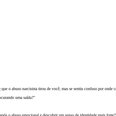
e
que o abuso narcisista tirou de você, mas se sentiu confuso por onde c
rocurando uma saída?"
e após o abuso emocional e descobrir um senso de identidade mais forte?