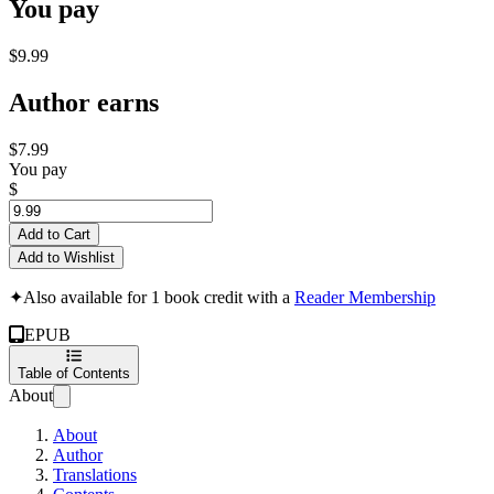
You pay
$9.99
Author earns
$7.99
You pay
$
Add to Cart
Add to Wishlist
✦
Also available for 1 book credit with a
Reader Membership
EPUB
Table of Contents
About
About
Author
Translations