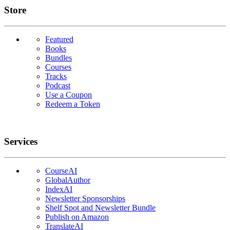
Links
Store
Featured
Books
Bundles
Courses
Tracks
Podcast
Use a Coupon
Redeem a Token
Services
CourseAI
GlobalAuthor
IndexAI
Newsletter Sponsorships
Shelf Spot and Newsletter Bundle
Publish on Amazon
TranslateAI