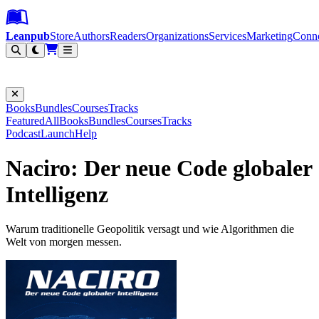
Leanpub Header
Leanpub Navigation
Skip to main content
Go to Leanpub.com
Leanpub
Store
Authors
Readers
Organizations
Services
Marketing
Conn
Filter
Books
Bundles
Courses
Tracks
Featured
All
Books
Bundles
Courses
Tracks
Podcast
Launch
Help
Naciro: Der neue Code globaler
Intelligenz
Warum traditionelle Geopolitik versagt und wie Algorithmen die
Welt von morgen messen.