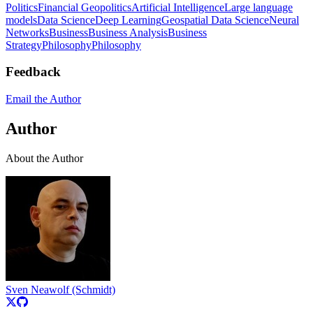
Politics
Financial Geopolitics
Artificial Intelligence
Large language
models
Data Science
Deep Learning
Geospatial Data Science
Neural
Networks
Business
Business Analysis
Business
Strategy
Philosophy
Philosophy
Feedback
Email the Author
Author
About the Author
Sven Neawolf (Schmidt)