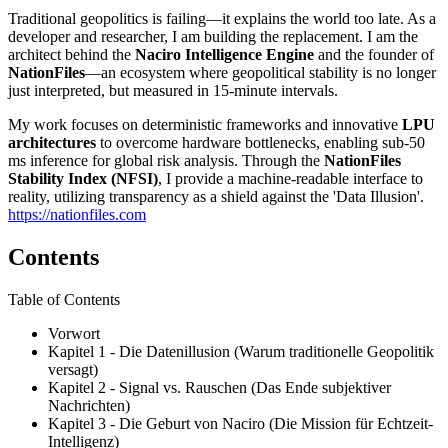
Traditional geopolitics is failing—it explains the world too late. As a
developer and researcher, I am building the replacement. I am the
architect behind the
Naciro Intelligence Engine
and the founder of
NationFiles
—an ecosystem where geopolitical stability is no longer
just interpreted, but measured in 15-minute intervals.
My work focuses on deterministic frameworks and innovative
LPU
architectures
to overcome hardware bottlenecks, enabling sub-50
ms inference for global risk analysis. Through the
NationFiles
Stability Index (NFSI)
, I provide a machine-readable interface to
reality, utilizing transparency as a shield against the 'Data Illusion'.
https://nationfiles.com
Contents
Table of Contents
Vorwort
Kapitel 1 - Die Datenillusion (Warum traditionelle Geopolitik
versagt)
Kapitel 2 - Signal vs. Rauschen (Das Ende subjektiver
Nachrichten)
Kapitel 3 - Die Geburt von Naciro (Die Mission für Echtzeit-
Intelligenz)