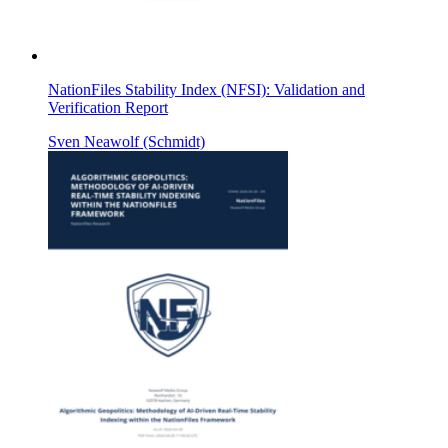
NationFiles Stability Index (NFSI): Validation and
Verification Report
Sven Neawolf (Schmidt)