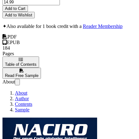
Add to Cart
Add to Wishlist
✦
Also available for 1 book credit with a
Reader Membership
PDF
EPUB
184
Pages
Table of Contents
Read Free Sample
About
About
Author
Contents
Sample
Naciro: Der neue Code