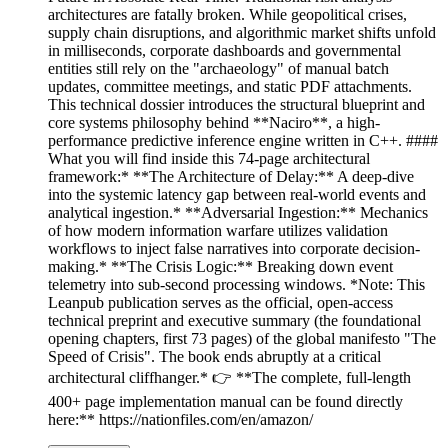
architectures are fatally broken. While geopolitical crises,
supply chain disruptions, and algorithmic market shifts unfold
in milliseconds, corporate dashboards and governmental
entities still rely on the "archaeology" of manual batch
updates, committee meetings, and static PDF attachments.
This technical dossier introduces the structural blueprint and
core systems philosophy behind **Naciro**, a high-
performance predictive inference engine written in C++. ####
What you will find inside this 74-page architectural
framework:* **The Architecture of Delay:** A deep-dive
into the systemic latency gap between real-world events and
analytical ingestion.* **Adversarial Ingestion:** Mechanics
of how modern information warfare utilizes validation
workflows to inject false narratives into corporate decision-
making.* **The Crisis Logic:** Breaking down event
telemetry into sub-second processing windows. *Note: This
Leanpub publication serves as the official, open-access
technical preprint and executive summary (the foundational
opening chapters, first 73 pages) of the global manifesto "The
Speed of Crisis". The book ends abruptly at a critical
architectural cliffhanger.* 👉 **The complete, full-length
400+ page implementation manual can be found directly
here:** https://nationfiles.com/en/amazon/