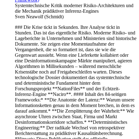
Systemtechnische Kritik moderner Risiko-Architekturen und
die Mechanik prädiktiver Inferenz-Engines
Sven Neawolf (Schmidt)
### Die Krise tickt in Sekunden. Ihre Analyse tickt in
Stunden. Das ist das eigentliche Risiko. Moderne Risiko- und
Lageberichte in Unternehmen und Ministerien sind historische
Dokumente. Sie zeigen eine Momentaufnahme der
Vergangenheit, die so formatiert ist, dass sie wie die
Gegenwart aussieht. Wenn eine Lieferkette kollabiert oder
eine Desinformationskampagne Märkte manipuliert, agieren
Algorithmen in Millisekunden – während menschliche
Krisenstäbe noch auf Freigabeschleifen warten. Dieses
technologische Dossier dokumentiert das systemtechnische
und deterministische Fundament hinter dem
Forschungsprojekt **NationFiles** und der Echtzeit-
Inferenz-Engine **Naciro**. #### Inhalt des 84-seitigen
Frameworks:* **Die Anatomie der Latenz:** Warum unsere
Informationsketten genau in dem Moment brechen, in dem es
darauf ankommt.* **Die Zersplitterung der Wahrheit:** Wie
asynchrone Uhren zwischen Staat, Firma und Markt
Desinformationskorridore schaffen.* **Deterministisches
Engineering:** Der radikale Wechsel von retrospektiver
Berichterstattung zu prädiktiver Kausalitätsberechnung.
*Hinweis: Diese Publikation stellt das offizielle