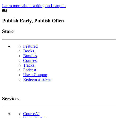
Learn more about writing on Leanpub
Footer
Publish Early, Publish Often
Links
Store
Featured
Books
Bundles
Courses
Tracks
Podcast
Use a Coupon
Redeem a Token
Services
CourseAI