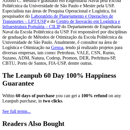
Afonso C. Medina é graduado em Engenharia Naval pela Escola
Politécnica da Universidade de São Paulo e Mestre pela USP.
Especialista nas áreas de Pesquisa Operacional e Logística, foi
pesquisador do
Laboratório de Planejamento e Operações de
Transportes – LPT/USP
e do
Centro de Inovação em Logística e
Infraestrutura Portuária – CILIP
do Departamento de Engenharia
Naval da Escola Politécnica da USP. Foi responsável por disciplinas
de graduação de Métodos de Otimização da Escola Politécnica da
Universidade de São Paulo. Atualmente, é consultor na área de
Logística e Otimização na
Genoa
, tendo já realizado projetos para
diversas empresas, tais como: Petrobras, VALE, CSN, Rumo,
Suzano, ADM, Natura, Codesp, Promon, DER, Prefeitura-SP,
CBTU, Porto de Santos, FIA-USP, dentre outras.
The Leanpub 60 Day 100% Happiness
Guarantee
Within
60 days of purchase
you can get a
100% refund
on any
Leanpub purchase, in
two clicks
.
See full terms...
Readers Also Bought