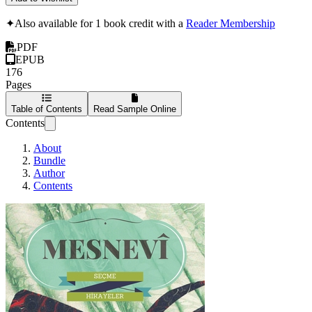
✦
Also available for 1 book credit with a
Reader Membership
PDF
EPUB
176
Pages
Table of Contents
Read Sample Online
Contents
About
Bundle
Author
Contents
MESNEVÎ den Seçme H