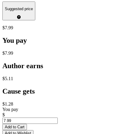
Suggested price
$7.99
You pay
$7.99
Author earns
$5.11
Cause gets
$1.28
You pay
$
Add to Cart
Add to Wishlist