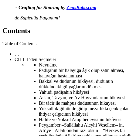
~ Crafting for Sharing by
ZeusBaba.com
de Sapientia Paganum!
Contents
Table of Contents
…
CİLT 1’den Seçmeler
Neynâme
Padişahın bir halayığa âşık olup satın alması,
halayığın hastalanması
Bakkal ve dudunun hikâyesi, dudunun
dükkândaki gülyağlarını dökmesi
Yahudi padişahın hikâyesi
Aslan, Tavşan, ve Av Hayvanlarının hikayesi
Bir tâcir ile mahpus dudusunun hikayesi
Yoksulluk gününde gidip mezarlıkta çenk çalan
ihtiyar çalgıcının hikâyesi
Halife ve Yoksul Arap bedevisinin hikâyesi
Peygamber –Sallâllahu Aleyhi Vesellem– in,
Ali’ye –Allah ondan razı olsun – “Herkes bir
çeşit ibadetle Allah’ya yaklaşmayıdiler, sen akıllı