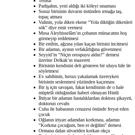
Temsil
Padişahın, yeni aldığı iki köleyi sınaması
Susuz birisinin duvarın üstünden ırmağa taş,
topaç atması
Valinin, yola diken ekene “Yola diktiğin dikenleri
sök” diye emir vermesi
Musa Aleyhisselâm’ın çobanın münacatını hoş
görmeyip reddetmesi
Bir emîrin, ağzına yılan kaçan birisini incitmesi
Bir adamın, ayının vefakârlığına güvenmesi
Seyyid’in “Niçin orospuyu aldın?” demesi
üzerine Delkak’ın mazereti
Birisinin kendisini deli gösteren bir uluyu hile ile
söyletmesi
Ev sahibinin, hırsızı yakalamak üzereyken
birisinin seslenmesi yüzünden kaçırması
Bir iş için savaşan, fakat kendisinin de o hale
müptelâ olduğından haberi olmayan Hintli
İhtiyar bir adamın hastalıklardan doktora şikayeti,
doktorun cevabı
Cuha ile babasının cenazesi önünde feryat eden
çocuk
Oğlanın iriyarı adamdan korkması, adamın
”Korkma çocuğum, ben er değilim” demesi
Ormana dalan süvariden korkan okçu