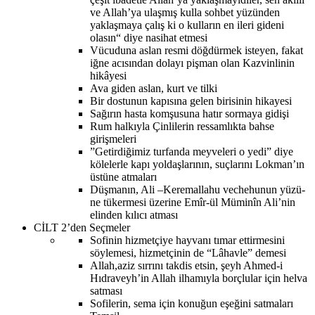
ve Allah’ya ulaşmış kulla sohbet yüzünden
yaklaşmaya çalış ki o kulların en ileri gideni
olasın“ diye nasihat etmesi
Vücuduna aslan resmi döğdürmek isteyen, fakat
iğne acısından dolayı pişman olan Kazvinlinin
hikâyesi
Ava giden aslan, kurt ve tilki
Bir dostunun kapısına gelen birisinin hikayesi
Sağırın hasta komşusuna hatır sormaya gidişi
Rum halkıyla Çinlilerin ressamlıkta bahse
girişmeleri
”Getirdiğimiz turfanda meyveleri o yedi” diye
kölelerle kapı yoldaşlarının, suçlarını Lokman’ın
üstüne atmaları
Düşmanın, Ali –Keremallahu vechehunun yüzü-
ne tükermesi üzerine Emîr-ül Müminîn Ali’nin
elinden kılıcı atması
CİLT 2’den Seçmeler
Sofinin hizmetçiye hayvanı tımar ettirmesini
söylemesi, hizmetçinin de “Lâhavle” demesi
Allah,aziz sırrını takdis etsin, şeyh Ahmed-i
Hıdraveyh’in Allah ilhamıyla borçlular için helva
satması
Sofilerin, sema için konuğun eşeğini satmaları