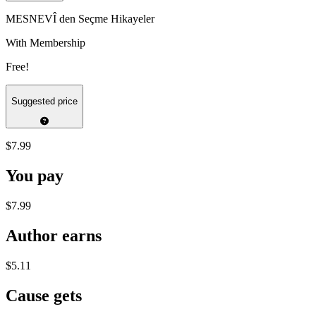
MESNEVÎ den Seçme Hikayeler
With Membership
Free!
Suggested price
$7.99
You pay
$7.99
Author earns
$5.11
Cause gets