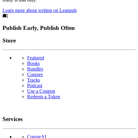
Learn more about writing on Leanpub
Footer
Publish Early, Publish Often
Links
Store
Featured
Books
Bundles
Courses
Tracks
Podcast
Use a Coupon
Redeem a Token
Services
CourseAI