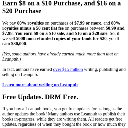
Earn $8 on a $10 Purchase, and $16 on a
$20 Purchase
We pay
80% royalties
on purchases of
$7.99 or more
, and
80%
royalties minus a 50 cent flat fee
on purchases between
$0.99 and
$7.98
.
You earn $8 on a $10 sale, and $16 on a $20 sale
. So, if
we sell
5000 non-refunded copies of your book for $20
, you'll
earn
$80,000
.
(Yes, some authors have already earned much more than that on
Leanpub.)
In fact, authors have earned
over $15 million
writing, publishing and
selling on Leanpub.
Learn more about writing on Leanpub
Free Updates. DRM Free.
If you buy a Leanpub book, you get free updates for as long as the
author updates the book! Many authors use Leanpub to publish their
books in-progress, while they are writing them. All readers get free
updates, regardless of when they bought the book or how much they