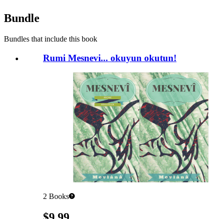
Bundle
Bundles that include this book
Rumi Mesnevi... okuyun okutun!
2
Books
Pricing
$9.99