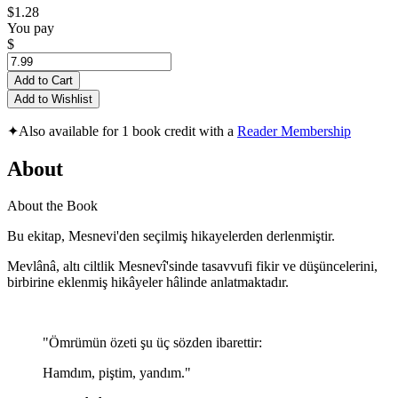
$1.28
You pay
$
Add to Cart
Add to Wishlist
✦
Also available for 1 book credit with a
Reader Membership
About
About the Book
Bu ekitap, Mesnevi'den seçilmiş hikayelerden derlenmiştir.
Mevlânâ, altı ciltlik Mesnevî'sinde tasavvufi fikir ve düşüncelerini,
birbirine eklenmiş hikâyeler hâlinde anlatmaktadır.
"Ömrümün özeti şu üç sözden ibarettir:
Hamdım, piştim, yandım."