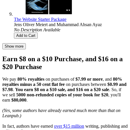
The Website Starter Package
Jens Oliver Meiert
and
Muhammad Ahsan Ayaz
No Description Available
Add to Cart
Show more
Earn $8 on a $10 Purchase, and $16 on a
$20 Purchase
We pay
80% royalties
on purchases of
$7.99 or more
, and
80%
royalties minus a 50 cent flat fee
on purchases between
$0.99 and
$7.98
.
You earn $8 on a $10 sale, and $16 on a $20 sale
. So, if
we sell
5000 non-refunded copies of your book for $20
, you'll
earn
$80,000
.
(Yes, some authors have already earned much more than that on
Leanpub.)
In fact, authors have earned
over $15 million
writing, publishing and