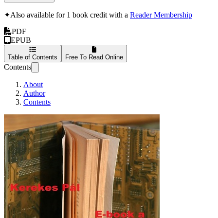
✦
Also available for 1 book credit with a
Reader Membership
PDF
EPUB
Table of Contents
Free To Read Online
Contents
About
Author
Contents
Könyvtári e-book: 