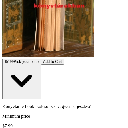
$7.99
Pick your price
Add to Cart
Könyvtári e-book: kölcsönzés vagy/és terjesztés?
Minimum price
$7.99