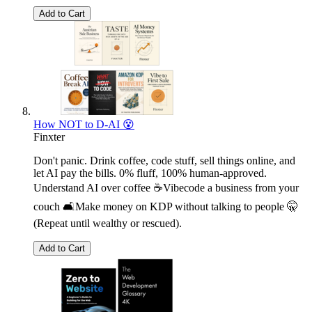
Add to Cart
How NOT to D-AI 😵
Finxter
Don't panic. Drink coffee, code stuff, sell things online, and
let AI pay the bills. 0% fluff, 100% human-approved.
Understand AI over coffee ☕Vibecode a business from your
couch 🛋️Make money on KDP without talking to people 🤫
(Repeat until wealthy or rescued).
Add to Cart