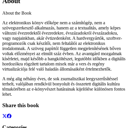
About
About the Book
Az elektronikus könyv előképe nem a számítógép, nem a
szövegszerkesztő alkalmazás, hanem az a textualitás, amely képes
változni évezredektől évezredekre, évszázadokról évszázadokra,
vagy napjainkban, akár évtizedenként. A hardvergyártók, szoftver-
programozók csak készítői, nem feltalálói az elektronikus
irodalomnak. A szöveg papírtól független megjelenítésének bőven
voltak előzményei az elmúlt száz évben. Az avantgárd mozgalmak
kísérletei, majd később a hangköltészet, legutóbbi időkben a digitális
hordozókra rögzített tartalom mixek már a vers és regény
virtualizációja felé való haladás állomásaiként értelmezhetők.
A még alig néhány éves, de sok zsurnaliszikai leegyszerűsítéssel
terhelt, valójában rendkívül bonyolult és összetett digitális kultúra
témakörében az e-könyvészet határainak kijelölése különösen fontos
lehet.
Share this book
Categories