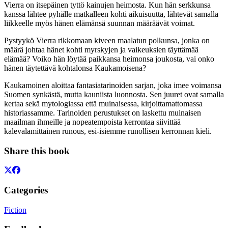
Vierra on itsepäinen tyttö kainujen heimosta. Kun hän serkkunsa
kanssa lähtee pyhälle matkalleen kohti aikuisuutta, lähtevät samalla
liikkeelle myös hänen elämänsä suunnan määräävät voimat.
Pystyykö Vierra rikkomaan kiveen maalatun polkunsa, jonka on
määrä johtaa hänet kohti myrskyjen ja vaikeuksien täyttämää
elämää? Voiko hän löytää paikkansa heimonsa joukosta, vai onko
hänen täytettävä kohtalonsa Kaukamoisena?
Kaukamoinen aloittaa fantasiatarinoiden sarjan, joka imee voimansa
Suomen synkästä, mutta kauniista luonnosta. Sen juuret ovat samalla
kertaa sekä mytologiassa että muinaisessa, kirjoittamattomassa
historiassamme. Tarinoiden perustukset on laskettu muinaisen
maailman ihmeille ja nopeatempoista kerrontaa siivittää
kalevalamittainen runous, esi-isiemme runollisen kerronnan kieli.
Share this book
Categories
Fiction