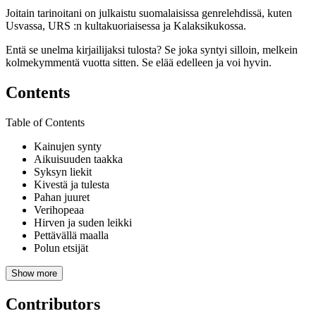
Joitain tarinoitani on julkaistu suomalaisissa genrelehdissä, kuten
Usvassa, URS :n kultakuoriaisessa ja Kalaksikukossa.
Entä se unelma kirjailijaksi tulosta? Se joka syntyi silloin, melkein
kolmekymmentä vuotta sitten. Se elää edelleen ja voi hyvin.
Contents
Table of Contents
Kainujen synty
Aikuisuuden taakka
Syksyn liekit
Kivestä ja tulesta
Pahan juuret
Verihopeaa
Hirven ja suden leikki
Pettävällä maalla
Polun etsijät
Show more
Contributors