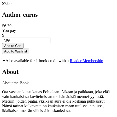
$7.99
Author earns
$6.39
You pay
$
Add to Cart
Add to Wishlist
✦
Also available for 1 book credit with a
Reader Membership
About
About the Book
Ota vastaan kutsu kauas Pohjolaan. Aikaan ja paikkaan, joka elää
vain kaukaisissa kuvitelmissamme hämärästä menneisyydestä.
Metsiin, joiden pintaa yksikään aura ei ole koskaan puhkaissut.
Nämä tarinat kulkevat tuon kaukaisen maan tuulissa ja puissa,
ikiaikaisen metsän viileissä kuiskauksissa.