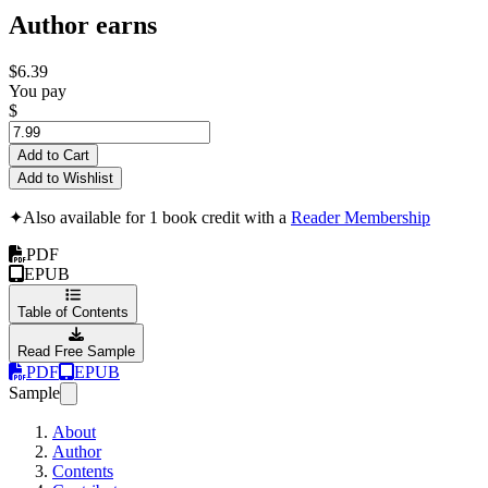
Author earns
$6.39
You pay
$
Add to Cart
Add to Wishlist
✦
Also available for 1 book credit with a
Reader Membership
PDF
EPUB
Table of Contents
Read Free Sample
PDF
EPUB
Sample
About
Author
Contents