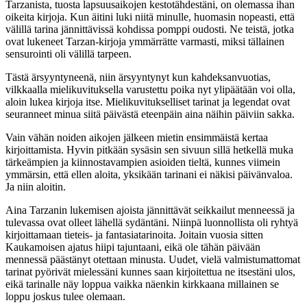
Tarzanista, tuosta lapsuusaikojen kestotähdestäni, on olemassa ihan
oikeita kirjoja. Kun äitini luki niitä minulle, huomasin nopeasti, että
välillä tarina jännittävissä kohdissa pomppi oudosti. Ne teistä, jotka
ovat lukeneet Tarzan-kirjoja ymmärrätte varmasti, miksi tällainen
sensurointi oli välillä tarpeen.
Tästä ärsyyntyneenä, niin ärsyyntynyt kun kahdeksanvuotias,
vilkkaalla mielikuvituksella varustettu poika nyt ylipäätään voi olla,
aloin lukea kirjoja itse. Mielikuvitukselliset tarinat ja legendat ovat
seuranneet minua siitä päivästä eteenpäin aina näihin päiviin sakka.
Vain vähän noiden aikojen jälkeen mietin ensimmäistä kertaa
kirjoittamista. Hyvin pitkään sysäsin sen sivuun sillä hetkellä muka
tärkeämpien ja kiinnostavampien asioiden tieltä, kunnes viimein
ymmärsin, että ellen aloita, yksikään tarinani ei näkisi päivänvaloa.
Ja niin aloitin.
Aina Tarzanin lukemisen ajoista jännittävät seikkailut menneessä ja
tulevassa ovat olleet lähellä sydäntäni. Niinpä luonnollista oli ryhtyä
kirjoittamaan tieteis- ja fantasiatarinoita. Joitain vuosia sitten
Kaukamoisen ajatus hiipi tajuntaani, eikä ole tähän päivään
mennessä päästänyt otettaan minusta. Uudet, vielä valmistumattomat
tarinat pyörivät mielessäni kunnes saan kirjoitettua ne itsestäni ulos,
eikä tarinalle näy loppua vaikka näenkin kirkkaana millainen se
loppu joskus tulee olemaan.