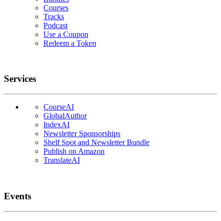
Courses
Tracks
Podcast
Use a Coupon
Redeem a Token
Services
CourseAI
GlobalAuthor
IndexAI
Newsletter Sponsorships
Shelf Spot and Newsletter Bundle
Publish on Amazon
TranslateAI
Events