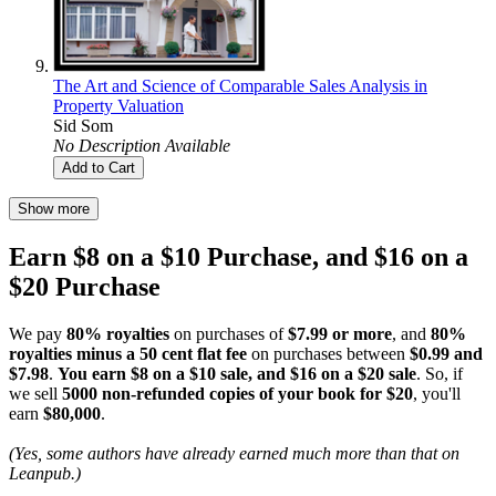
The Art and Science of Comparable Sales Analysis in
Property Valuation
Sid Som
No Description Available
Add to Cart
Show more
Earn $8 on a $10 Purchase, and $16 on a
$20 Purchase
We pay
80% royalties
on purchases of
$7.99 or more
, and
80%
royalties minus a 50 cent flat fee
on purchases between
$0.99 and
$7.98
.
You earn $8 on a $10 sale, and $16 on a $20 sale
. So, if
we sell
5000 non-refunded copies of your book for $20
, you'll
earn
$80,000
.
(Yes, some authors have already earned much more than that on
Leanpub.)