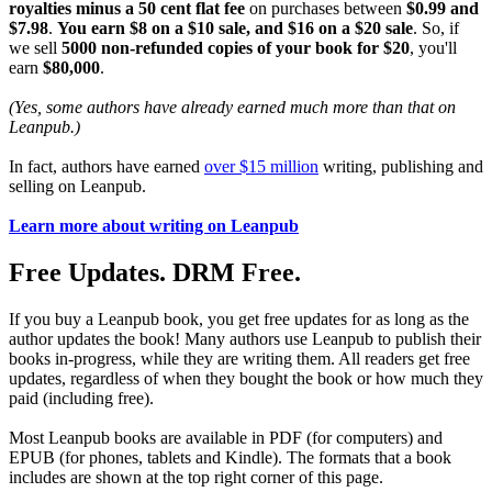
royalties minus a 50 cent flat fee
on purchases between
$0.99 and
$7.98
.
You earn $8 on a $10 sale, and $16 on a $20 sale
. So, if
we sell
5000 non-refunded copies of your book for $20
, you'll
earn
$80,000
.
(Yes, some authors have already earned much more than that on
Leanpub.)
In fact, authors have earned
over $15 million
writing, publishing and
selling on Leanpub.
Learn more about writing on Leanpub
Free Updates. DRM Free.
If you buy a Leanpub book, you get free updates for as long as the
author updates the book! Many authors use Leanpub to publish their
books in-progress, while they are writing them. All readers get free
updates, regardless of when they bought the book or how much they
paid (including free).
Most Leanpub books are available in PDF (for computers) and
EPUB (for phones, tablets and Kindle). The formats that a book
includes are shown at the top right corner of this page.