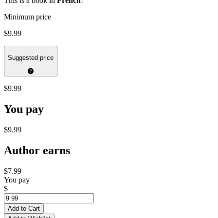
This is a book in
French
!
Minimum price
$9.99
Suggested price
$9.99
You pay
$9.99
Author earns
$7.99
You pay
$
Add to Cart