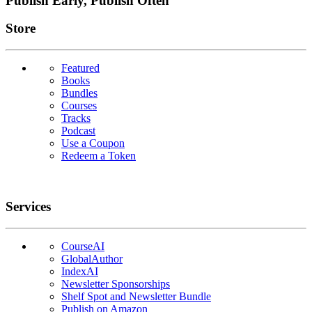
Publish Early, Publish Often
Links
Store
Featured
Books
Bundles
Courses
Tracks
Podcast
Use a Coupon
Redeem a Token
Services
CourseAI
GlobalAuthor
IndexAI
Newsletter Sponsorships
Shelf Spot and Newsletter Bundle
Publish on Amazon