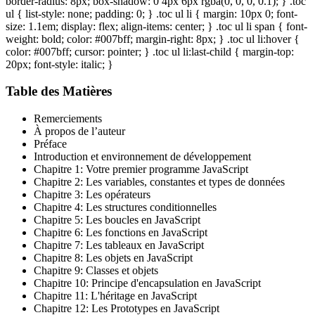
border-radius: 8px; box-shadow: 0 4px 6px rgba(0, 0, 0, 0.1); } .toc
ul { list-style: none; padding: 0; } .toc ul li { margin: 10px 0; font-
size: 1.1em; display: flex; align-items: center; } .toc ul li span { font-
weight: bold; color: #007bff; margin-right: 8px; } .toc ul li:hover {
color: #007bff; cursor: pointer; } .toc ul li:last-child { margin-top:
20px; font-style: italic; }
Table des Matières
Remerciements
À propos de l’auteur
Préface
Introduction et environnement de développement
Chapitre 1:
Votre premier programme JavaScript
Chapitre 2:
Les variables, constantes et types de données
Chapitre 3:
Les opérateurs
Chapitre 4:
Les structures conditionnelles
Chapitre 5:
Les boucles en JavaScript
Chapitre 6:
Les fonctions en JavaScript
Chapitre 7:
Les tableaux en JavaScript
Chapitre 8:
Les objets en JavaScript
Chapitre 9:
Classes et objets
Chapitre 10:
Principe d'encapsulation en JavaScript
Chapitre 11:
L'héritage en JavaScript
Chapitre 12:
Les Prototypes en JavaScript