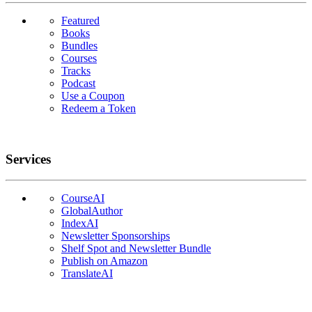
Featured
Books
Bundles
Courses
Tracks
Podcast
Use a Coupon
Redeem a Token
Services
CourseAI
GlobalAuthor
IndexAI
Newsletter Sponsorships
Shelf Spot and Newsletter Bundle
Publish on Amazon
TranslateAI