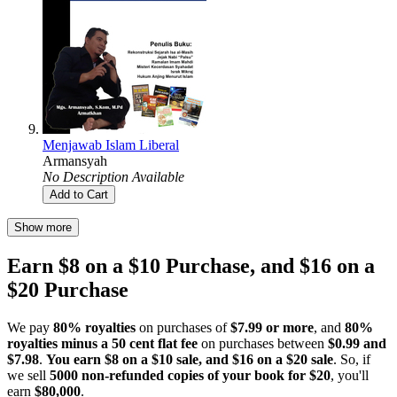
Menjawab Islam Liberal
Armansyah
No Description Available
Add to Cart
Show more
Earn $8 on a $10 Purchase, and $16 on a
$20 Purchase
We pay
80% royalties
on purchases of
$7.99 or more
, and
80%
royalties minus a 50 cent flat fee
on purchases between
$0.99 and
$7.98
.
You earn $8 on a $10 sale, and $16 on a $20 sale
. So, if
we sell
5000 non-refunded copies of your book for $20
, you'll
earn
$80,000
.