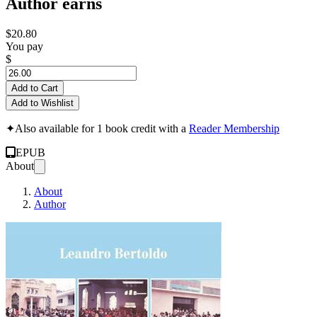
Author earns
$20.80
You pay
$
Add to Cart
Add to Wishlist
✦
Also available for 1 book credit with a
Reader Membership
EPUB
About
About
Author
História e Memória 