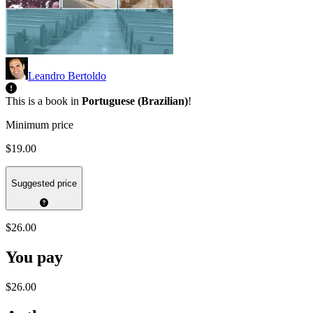
Leandro Bertoldo
This is a book in
Portuguese (Brazilian)
!
Minimum price
$19.00
Suggested price
$26.00
You pay
$26.00