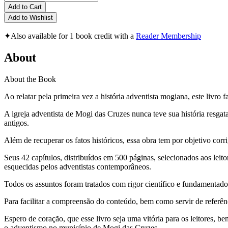
Add to Cart
Add to Wishlist
✦
Also available for 1 book credit with a
Reader Membership
About
About the Book
Ao relatar pela primeira vez a história adventista mogiana, este livro
A igreja adventista de Mogi das Cruzes nunca teve sua história resgata
antigos.
Além de recuperar os fatos históricos, essa obra tem por objetivo co
Seus 42 capítulos, distribuídos em 500 páginas, selecionados aos leit
esquecidas pelos adventistas contemporâneos.
Todos os assuntos foram tratados com rigor científico e fundamentados
Para facilitar a compreensão do conteúdo, bem como servir de referênc
Espero de coração, que esse livro seja uma vitória para os leitores, 
o adventismo no município de Mogi das Cruzes.