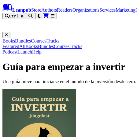
Leanpub Header
Leanpub Navigation
Skip to main content
Go to Leanpub.com
Leanpub
Store
Authors
Readers
Organizations
Services
Marketing
Ctrl K
Books
Bundles
Courses
Tracks
Featured
All
Books
Bundles
Courses
Tracks
Podcast
Launch
Help
Guía para empezar a invertir
Una guía breve para iniciarse en el mundo de la inversión desde cero.