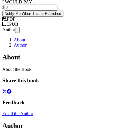
I WOULD PAY…
$
Notify Me When This Is Published
PDF
EPUB
Author
About
Author
About
About the Book
Share this book
Feedback
Email the Author
Author