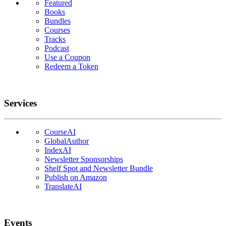
Featured
Books
Bundles
Courses
Tracks
Podcast
Use a Coupon
Redeem a Token
Services
CourseAI
GlobalAuthor
IndexAI
Newsletter Sponsorships
Shelf Spot and Newsletter Bundle
Publish on Amazon
TranslateAI
Events