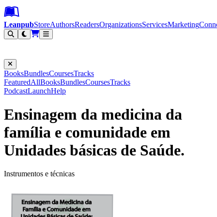
Leanpub Header
Leanpub Navigation
Skip to main content
Go to Leanpub.com
Leanpub
Store
Authors
Readers
Organizations
Services
Marketing
Conn
Filter
Books
Bundles
Courses
Tracks
Featured
All
Books
Bundles
Courses
Tracks
Podcast
Launch
Help
Ensinagem da medicina da
família e comunidade em
Unidades básicas de Saúde.
Instrumentos e técnicas