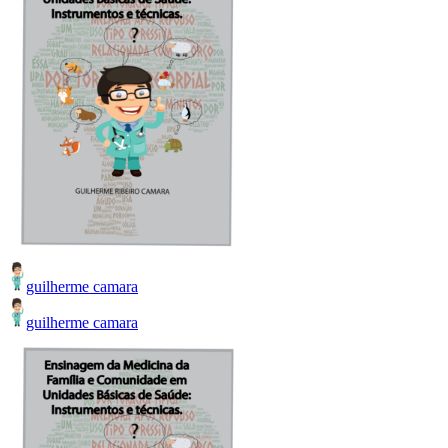
guilherme camara
guilherme camara