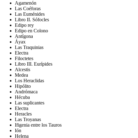
Agamenón
Las Coéforas
Las Euménides
Libro II. Sófocles
Edipo rey
Edipo en Colono
Antígona
Áyax
Las Traquinias
Electra
Filoctetes
Libro III. Eurípides
Alcestis
Medea
Los Heraclidas
Hipólito
Andrómaca
Hécuba
Las suplicantes
Electra
Heracles
Las Troyanas
Ifigenia entre los Tauros
Ión
Helena