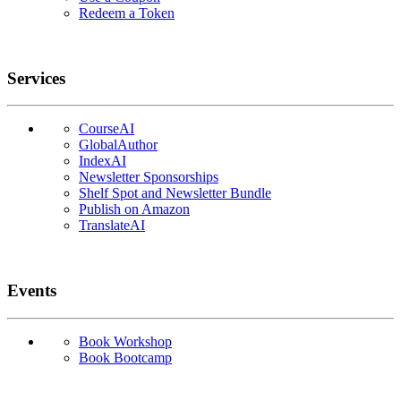
Redeem a Token
Services
CourseAI
GlobalAuthor
IndexAI
Newsletter Sponsorships
Shelf Spot and Newsletter Bundle
Publish on Amazon
TranslateAI
Events
Book Workshop
Book Bootcamp