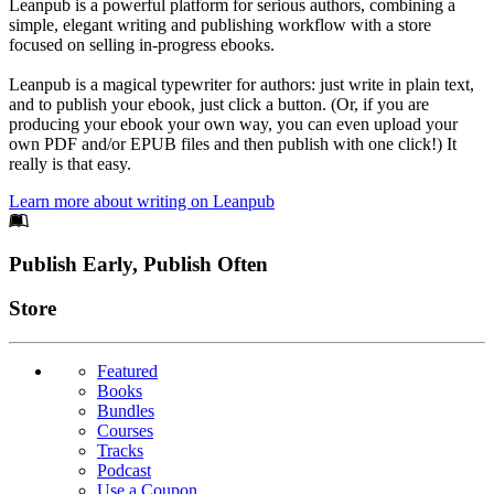
Leanpub is a powerful platform for serious authors, combining a
simple, elegant writing and publishing workflow with a store
focused on selling in-progress ebooks.
Leanpub is a magical typewriter for authors: just write in plain text,
and to publish your ebook, just click a button. (Or, if you are
producing your ebook your own way, you can even upload your
own PDF and/or EPUB files and then publish with one click!) It
really is that easy.
Learn more about writing on Leanpub
Footer
Publish Early, Publish Often
Links
Store
Featured
Books
Bundles
Courses
Tracks
Podcast
Use a Coupon