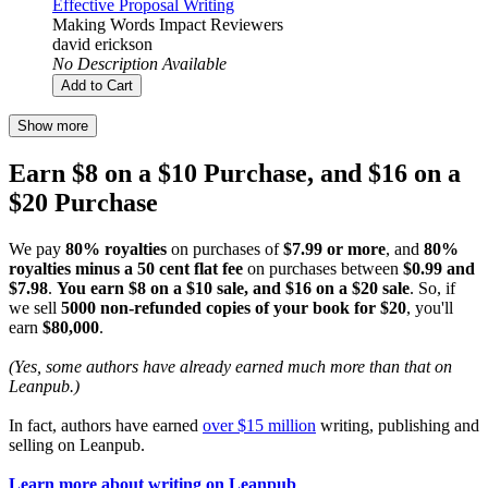
Effective Proposal Writing
Making Words Impact Reviewers
david erickson
No Description Available
Add to Cart
Show more
Earn $8 on a $10 Purchase, and $16 on a
$20 Purchase
We pay
80% royalties
on purchases of
$7.99 or more
, and
80%
royalties minus a 50 cent flat fee
on purchases between
$0.99 and
$7.98
.
You earn $8 on a $10 sale, and $16 on a $20 sale
. So, if
we sell
5000 non-refunded copies of your book for $20
, you'll
earn
$80,000
.
(Yes, some authors have already earned much more than that on
Leanpub.)
In fact, authors have earned
over $15 million
writing, publishing and
selling on Leanpub.
Learn more about writing on Leanpub