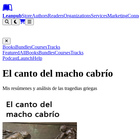
Leanpub Header
Leanpub Navigation
Skip to main content
Go to Leanpub.com
Leanpub
Store
Authors
Readers
Organizations
Services
Marketing
Conn
Filter
Books
Bundles
Courses
Tracks
Featured
All
Books
Bundles
Courses
Tracks
Podcast
Launch
Help
El canto del macho cabrío
Mis resúmenes y análisis de las tragedias griegas