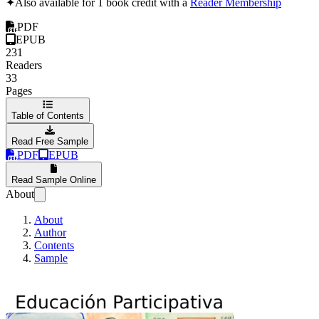
✦
Also available for 1 book credit with a
Reader Membership
PDF
EPUB
231
Readers
33
Pages
Table of Contents
Read Free Sample
PDF
EPUB
Read Sample Online
About
About
Author
Contents
Sample
Educación Particip