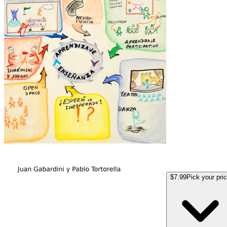
$7.99
Pick your pri