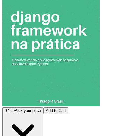
$7.99
Pick your price
Add to Cart