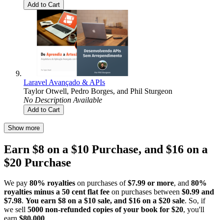
Add to Cart
Laravel Avançado & APIs
Taylor Otwell
,
Pedro Borges
, and
Phil Sturgeon
No Description Available
Add to Cart
Show more
Earn $8 on a $10 Purchase, and $16 on a
$20 Purchase
We pay
80% royalties
on purchases of
$7.99 or more
, and
80%
royalties minus a 50 cent flat fee
on purchases between
$0.99 and
$7.98
.
You earn $8 on a $10 sale, and $16 on a $20 sale
. So, if
we sell
5000 non-refunded copies of your book for $20
, you'll
earn
$80,000
.