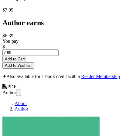
$7.99
Author earns
$6.39
You pay
$
Add to Cart
Add to Wishlist
✦
Also available for 1 book credit with a
Reader Membership
PDF
Author
About
Author
Django framework 