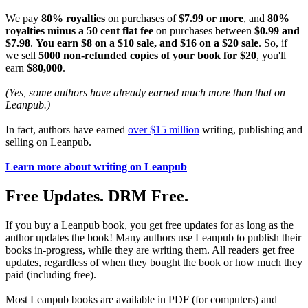
We pay
80% royalties
on purchases of
$7.99 or more
, and
80%
royalties minus a 50 cent flat fee
on purchases between
$0.99 and
$7.98
.
You earn $8 on a $10 sale, and $16 on a $20 sale
. So, if
we sell
5000 non-refunded copies of your book for $20
, you'll
earn
$80,000
.
(Yes, some authors have already earned much more than that on
Leanpub.)
In fact, authors have earned
over $15 million
writing, publishing and
selling on Leanpub.
Learn more about writing on Leanpub
Free Updates. DRM Free.
If you buy a Leanpub book, you get free updates for as long as the
author updates the book! Many authors use Leanpub to publish their
books in-progress, while they are writing them. All readers get free
updates, regardless of when they bought the book or how much they
paid (including free).
Most Leanpub books are available in PDF (for computers) and