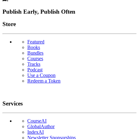
Footer
Publish Early, Publish Often
Links
Store
Featured
Books
Bundles
Courses
Tracks
Podcast
Use a Coupon
Redeem a Token
Services
CourseAI
GlobalAuthor
IndexAI
Newsletter Sponsorships