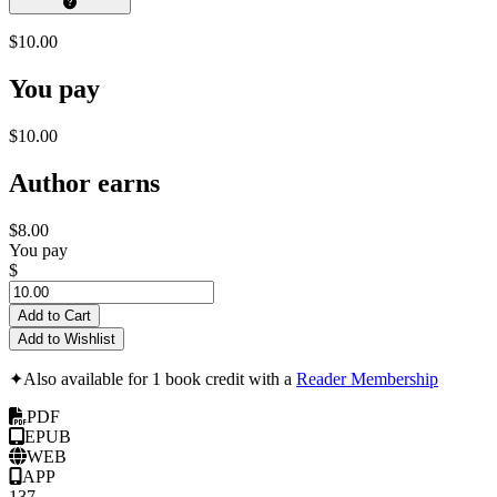
$10.00
You pay
$10.00
Author earns
$8.00
You pay
$
Add to Cart
Add to Wishlist
✦
Also available for 1 book credit with a
Reader Membership
PDF
EPUB
WEB
APP
137