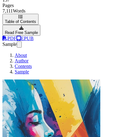
Pages
7,111
Words
Table of Contents
Read Free Sample
PDF
EPUB
Sample
About
Author
Contents
Sample
Diz uma palavra