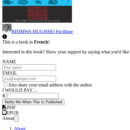
BISIMWA MUGISHO Pacifique
This is a book in
French
!
Interested in this book? Show your support by saying what you'd like t
NAME
EMAIL
Also share your email address with the author.
I WOULD PAY…
$
Notify Me When This Is Published
PDF
EPUB
About
About