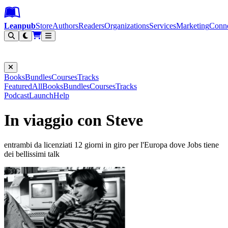
Leanpub Header
Leanpub Navigation
Skip to main content
Go to Leanpub.com
Leanpub
Store
Authors
Readers
Organizations
Services
Marketing
Conn
Filter
Books
Bundles
Courses
Tracks
Featured
All
Books
Bundles
Courses
Tracks
Podcast
Launch
Help
In viaggio con Steve
entrambi da licenziati 12 giorni in giro per l'Europa dove Jobs tiene
dei bellissimi talk