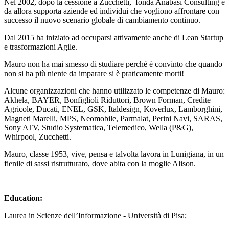
Nel 2002, dopo la cessione a Zucchetti, fonda Anabasi Consulting e
da allora supporta aziende ed individui che vogliono affrontare con
successo il nuovo scenario globale di cambiamento continuo.
Dal 2015 ha iniziato ad occuparsi attivamente anche di Lean Startup
e trasformazioni Agile.
Mauro non ha mai smesso di studiare perché è convinto che quando
non si ha più niente da imparare si è praticamente morti!
Alcune organizzazioni che hanno utilizzato le competenze di Mauro:
Akhela, BAYER, Bonfiglioli Riduttori, Brown Forman, Credite
Agricole, Ducati, ENEL, GSK, Italdesign, Koverlux, Lamborghini,
Magneti Marelli, MPS, Neomobile, Parmalat, Perini Navi, SARAS,
Sony ATV, Studio Systematica, Telemedico, Wella (P&G),
Whirpool, Zucchetti.
Mauro, classe 1953, vive, pensa e talvolta lavora in Lunigiana, in un
fienile di sassi ristrutturato, dove abita con la moglie Alison.
Education:
Laurea in Scienze dell’Informazione - Università di Pisa;