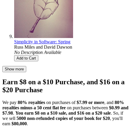
Simplicity in Software: Spring
Russ Miles
and
David Dawson
No Description Available
Add to Cart
Show more
Earn $8 on a $10 Purchase, and $16 on a
$20 Purchase
We pay
80% royalties
on purchases of
$7.99 or more
, and
80%
royalties minus a 50 cent flat fee
on purchases between
$0.99 and
$7.98
.
You earn $8 on a $10 sale, and $16 on a $20 sale
. So, if
we sell
5000 non-refunded copies of your book for $20
, you'll
earn
$80,000
.