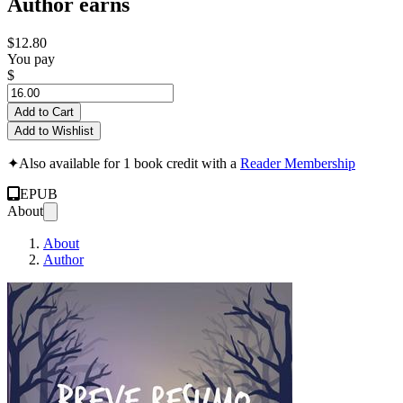
Author earns
$12.80
You pay
$
Add to Cart
Add to Wishlist
✦
Also available for 1 book credit with a
Reader Membership
EPUB
About
About
Author
Breve Resumo dos 