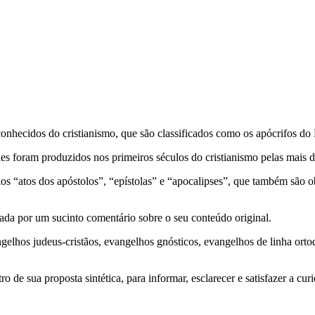
sconhecidos do cristianismo, que são classificados como os apócrifos d
Eles foram produzidos nos primeiros séculos do cristianismo pelas mais 
 “atos dos apóstolos”, “epístolas” e “apocalipses”, que também são ob
a por um sucinto comentário sobre o seu conteúdo original.
elhos judeus-cristãos, evangelhos gnósticos, evangelhos de linha ortod
o de sua proposta sintética, para informar, esclarecer e satisfazer a curi